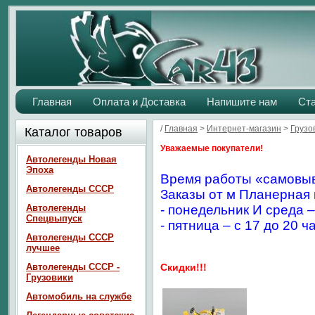
Главная
Оплата и Доставка
Напишите нам
Ст
/
Главная
>
Интернет-магазин
>
Грузо
Каталог товаров
Уважаемые покупатели!
Автолегенды Новая
Эпоха
Время работы «самовыв
Автолегенды СССР
Заказы от м Планерная 
Автолегенды
- понедельник И среда –
Спецвыпуск
- пятница – с 17 до 20 ч
Автолегенды СССР
лучшее
Автолегенды СССР -
Скидки!!!
Грузовики
Автомобиль на службе