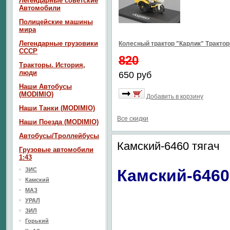
Легендарные советские
Автомобили
Полицейские машины
мира
Легендарные грузовики
Колесный трактор "Карлик" Тракто
СССР
820
Тракторы. История,
люди
650 руб
Наши Автобусы
(MODIMIO)
Добавить в корзину
Наши Танки (MODIMIO)
Все скидки
Наши Поезда (MODIMIO)
Автобусы/Троллейбусы
Камский-6460 тягач
Грузовые автомобили
1:43
ЗИС
Камский-6460
Камский
МАЗ
УРАЛ
ЗИЛ
Горький