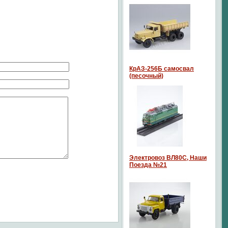
КрАЗ-256Б самосвал
(песочный)
Электровоз ВЛ80С, Наши
Поезда №21