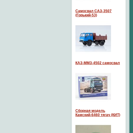
Самосвал САЗ-3507
(Горький-53)
КАЗ-ММЗ-4502 самосвал
Сборная модель
Камский-6460 тягач (КИТ)