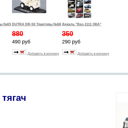
ры №65
DUTRA DR-50 Тракторы №68
Декаль "Ваз-1111 ОКА"
880
350
490 руб
290 руб
Добавить в корзину
Добавить в корзину
 тягач