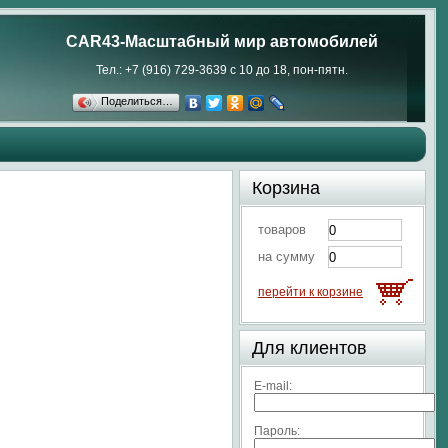
CAR43-Масштабный мир автомобилей
Тел.: +7 (916) 729-3639 с 10 до 18, пон-пятн.
Поделиться…
Корзина
товаров
на сумму
перейти к корзине
Для клиентов
E-mail:
Пароль: