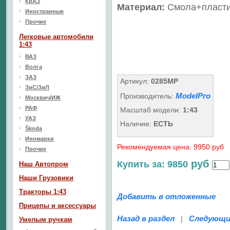
КрАЗ
Материал:
Смола+пласт
Иностранные
Прочие
Легковые автомобили
1:43
ВАЗ
Волга
ЗАЗ
Артикул:
0285MP
ЗиС/ЗиЛ
ModelPro
Производитель:
Москвич/ИЖ
РАФ
Масштаб модели:
1:43
УАЗ
Наличие:
ЕСТЬ
Škoda
Иномарки
Рекомендуемая цена: 9950 руб
Прочие
руб
Купить за: 9850
Наш Aвтопром
Наши Грузовики
Тракторы 1:43
Добавить в отложенные
Прицепы и аксессуары
Назад в раздел
Следующи
|
Умелым ручкам