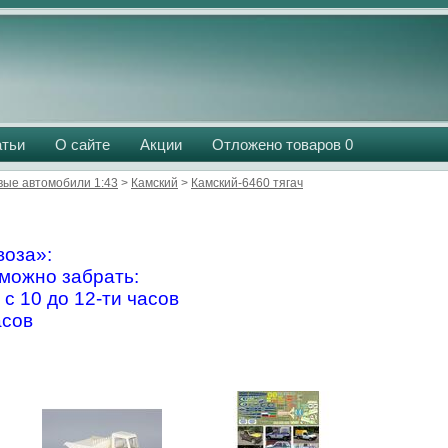
атьи
О сайте
Акции
Отложено товаров
0
вые автомобили 1:43
>
Камский
>
Камский-6460 тягач
оза»:
можно забрать:
 с 10 до 12-ти часов
асов