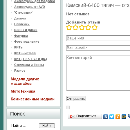
Аксессуары для моделей
Камский-6460 тягач — от
Аксессуары от AVD
'Стекляшки'
Нет отзывов.
Декали
Добавить отзыв
Наклейки
Шины и диски
Фигурки
Фототравление
КИТы
КИТы-металл
КИТ (1:87, 1:72 и др.)
Стеллажи и боксы
Разное
Модели других
масштабов
МотоТехника
Комиссионные модели
Поиск
Поделиться…