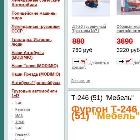
Легендарные советские
Автомобили
Полицейские машины
мира
Легендарные грузовики
ДТ-20 гусеничный
Сборная мо
СССР
Тракторы №71
снегоболото
880
3690
Тракторы. История,
люди
760 руб
3220 руб
Наши Автобусы
(MODIMIO)
Добавить в
Доб
Наши Танки (MODIMIO)
корзину
Наши Поезда (MODIMIO)
Все скидки
Автобусы/Троллейбусы
Грузовые автомобили
1:43
Т-246 (51) "Мебель"
ЗИС
Фургон Т-246
Камский
(51)
"Мебель"
МАЗ
УРАЛ
ЗИЛ
Горький