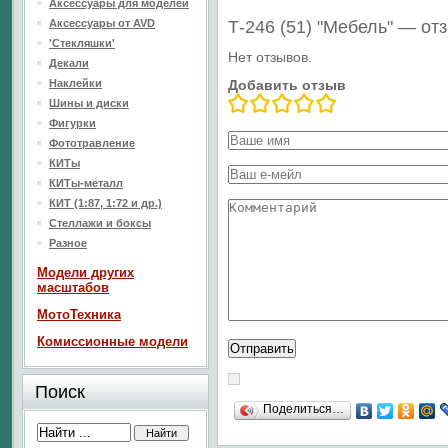
Аксессуары для моделей
Аксессуары от AVD
Т-246 (51) "Мебель" — от
'Стекляшки'
Нет отзывов.
Декали
Наклейки
Добавить отзыв
Шины и диски
Фигурки
Фототравление
КИТы
КИТы-металл
КИТ (1:87, 1:72 и др.)
Стеллажи и боксы
Разное
Модели других
масштабов
МотоТехника
Комиссионные модели
Поиск
Поделиться…