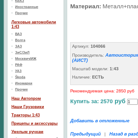
КрАЗ
Материал:
Металл+пла
Иностранные
Прочие
Легковые автомобили
1:43
ВАЗ
Волга
Артикул:
104066
ЗАЗ
ЗиС/ЗиЛ
Автоистори
Производитель:
Москвич/ИЖ
(АИСТ)
РАФ
Масштаб модели:
1:43
УАЗ
Наличие:
ЕСТЬ
Škoda
Иномарки
Прочие
Рекомендуемая цена: 2850 руб
Наш Aвтопром
руб
Купить за: 2570
Наши Грузовики
Тракторы 1:43
Добавить в отложенные
Прицепы и аксессуары
Умелым ручкам
Предыдущий
Назад в раз
|