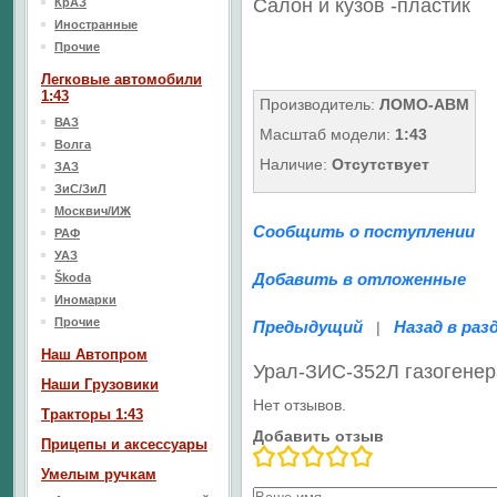
Салон
и кузов
-пластик
КрАЗ
Иностранные
Прочие
Легковые автомобили
1:43
Производитель:
ЛОМО-АВМ
ВАЗ
Масштаб модели:
1:43
Волга
Наличие:
Отсутствует
ЗАЗ
ЗиС/ЗиЛ
Москвич/ИЖ
Сообщить о поступлении
РАФ
УАЗ
Добавить в отложенные
Škoda
Иномарки
Прочие
Предыдущий
Назад в раз
|
Наш Aвтопром
Урал-ЗИС-352Л газогене
Наши Грузовики
Нет отзывов.
Тракторы 1:43
Добавить отзыв
Прицепы и аксессуары
Умелым ручкам