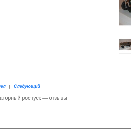
дел
Следующий
|
раторный роспуск — отзывы