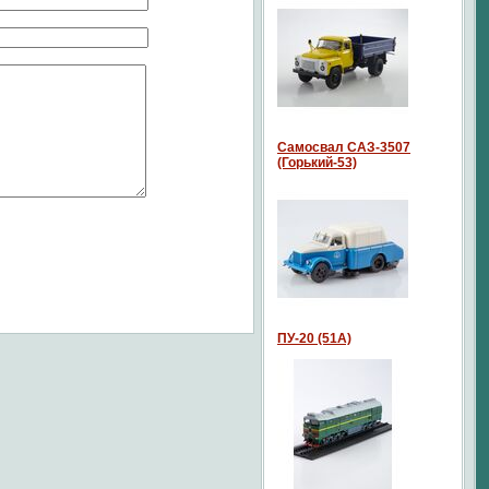
Самосвал САЗ-3507
(Горький-53)
ПУ-20 (51А)