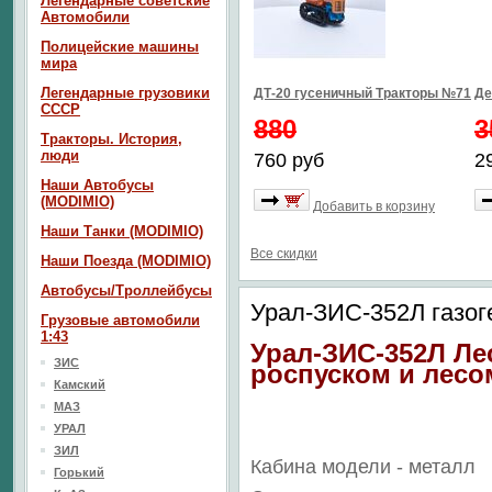
Легендарные советские
Автомобили
Полицейские машины
мира
Легендарные грузовики
ДТ-20 гусеничный Тракторы №71
Де
СССР
880
3
Тракторы. История,
люди
760 руб
2
Наши Автобусы
(MODIMIO)
Добавить в корзину
Наши Танки (MODIMIO)
Все скидки
Наши Поезда (MODIMIO)
Автобусы/Троллейбусы
Урал-ЗИС-352Л газог
Грузовые автомобили
1:43
Урал-ЗИС-352Л Ле
ЗИС
роспуском и лесо
Камский
МАЗ
УРАЛ
ЗИЛ
Кабина модели - металл
Горький