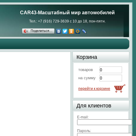
CAR43-Масштабный мир автомобилей
Тел.: +7 (916) 729-3639 с 10 до 18, пон-пятн.
Поделиться…
Корзина
товаров
на сумму
перейти к корзине
Для клиентов
E-mail:
Пароль: