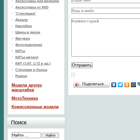
Аксессуары для моделей
Аксессуары от AVD
'Стекляшки'
Декали
Наклейки
Шины и диски
Фигурки
Фототравление
КИТы
КИТы-металл
КИТ (1:87, 1:72 и др.)
Стеллажи и боксы
Разное
Поделиться…
Модели других
масштабов
МотоТехника
Комиссионные модели
Поиск