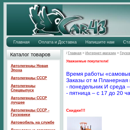
Главная
Оплата и Доставка
Напишите нам
Ст
/
Главная
>
Интернет-магазин
>
Грузо
Каталог товаров
Уважаемые покупатели!
Автолегенды Новая
Эпоха
Время работы «самовыв
Автолегенды СССР
Заказы от м Планерная 
Автолегенды
- понедельник И среда –
Спецвыпуск
- пятница – с 17 до 20 ч
Автолегенды СССР
лучшее
Автолегенды СССР -
Скидки!!!
Грузовики
Автомобиль на службе