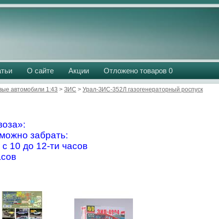
атьи
О сайте
Акции
Отложено товаров
0
вые автомобили 1:43
>
ЗИС
>
Урал-ЗИС-352Л газогенераторный роспуск
оза»:
можно забрать:
 с 10 до 12-ти часов
асов