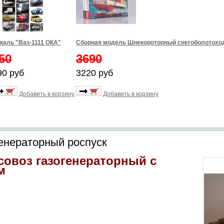
каль "Ваз-1111 ОКА"
Сборная модель Шнекороторный снегоболотоход
50
3690
90 руб
3220 руб
Добавить в корзину
Добавить в корзину
енераторный роспуск
совоз газогенераторный с
м