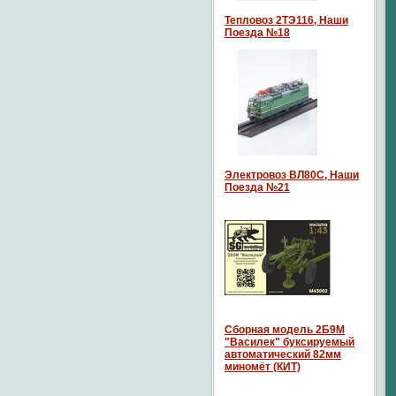
Тепловоз 2ТЭ116, Наши
Поезда №18
Электровоз ВЛ80С, Наши
Поезда №21
Сборная модель 2Б9М
"Василек" буксируемый
автоматический 82мм
миномёт (КИТ)