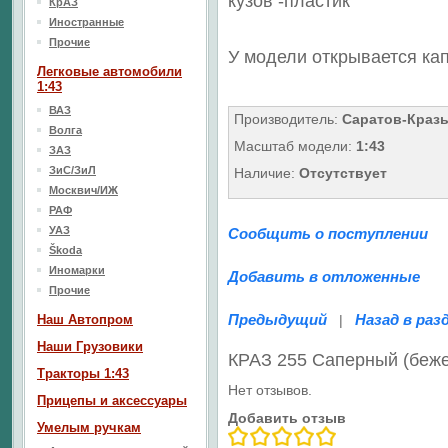
кузов
-пластик
КрАЗ
Иностранные
Прочие
У модели открывается кап
Легковые автомобили
1:43
ВАЗ
Производитель:
Саратов-Краз
Волга
Масштаб модели:
1:43
ЗАЗ
ЗиС/ЗиЛ
Наличие:
Отсутствует
Москвич/ИЖ
РАФ
УАЗ
Сообщить о поступлении
Škoda
Иномарки
Добавить в отложенные
Прочие
Предыдущий
Назад в раз
Наш Aвтопром
|
Наши Грузовики
КРАЗ 255 Саперный (беж
Тракторы 1:43
Нет отзывов.
Прицепы и аксессуары
Добавить отзыв
Умелым ручкам