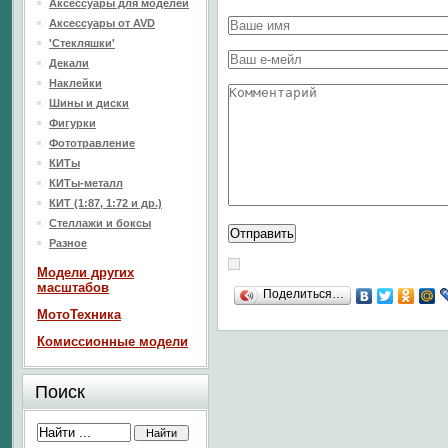
Аксессуары для моделей
Аксессуары от AVD
'Стекляшки'
Декали
Наклейки
Шины и диски
Фигурки
Фототравление
КИТы
КИТы-металл
КИТ (1:87, 1:72 и др.)
Стеллажи и боксы
Разное
Модели других
масштабов
Поделиться…
МотоТехника
Комиссионные модели
Поиск