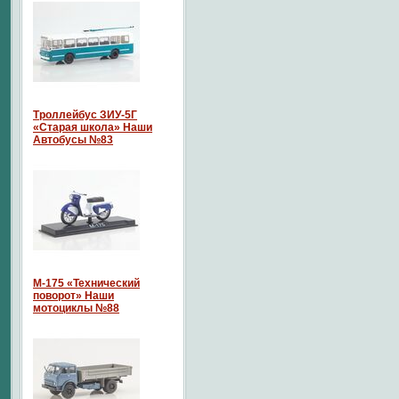
Троллейбус ЗИУ-5Г
«Старая школа» Наши
Автобусы №83
М-175 «Технический
поворот» Наши
мотоциклы №88