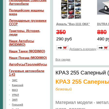
Легендарные советские
Автомобили
Полицейские машины
мира
Легендарные грузовики
СССР
Декаль "Ваз-1111 ОКА"
DUTRA 
350
880
Тракторы. История,
люди
290 руб
490 р
Наши Автобусы
(MODIMIO)
Добавить в корзину
Наши Танки (MODIMIO)
Наши Поезда (MODIMIO)
Все скидки
Автобусы/Троллейбусы
Грузовые автомобили
КРАЗ 255 Саперный 
1:43
КРАЗ 255 Саперн
ЗИС
Камский
бежевый
МАЗ
УРАЛ
ЗИЛ
Материал модели - метал
Горький