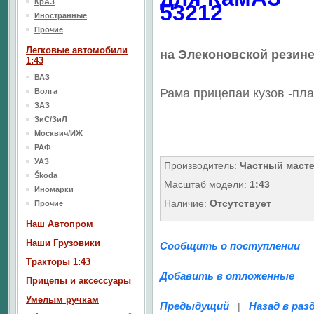
КрАЗ
53212
Иностранные
Прочие
Легковые автомобили
на Элеконовской резин
1:43
ВАЗ
Рама прицепаи кузов
-пла
Волга
ЗАЗ
ЗиС/ЗиЛ
Москвич/ИЖ
РАФ
УАЗ
Производитель:
Частный маст
Škoda
Масштаб модели:
1:43
Иномарки
Наличие:
Отсутствует
Прочие
Наш Aвтопром
Наши Грузовики
Сообщить о поступлении
Тракторы 1:43
Добавить в отложенные
Прицепы и аксессуары
Умелым ручкам
Предыдущий
Назад в раз
|