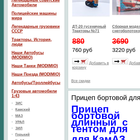
Легендарные советские
Автомобили
Полицейские машины
мира
Легендарные грузовики
ДТ-20 гусеничный
Сборная моде
СССР
Тракторы №71
снегоболотохо
880
3690
Тракторы. История,
люди
760 руб
3220 руб
Наши Автобусы
(MODIMIO)
Добавить в
Добав
Наши Танки (MODIMIO)
корзину
Наши Поезда (MODIMIO)
Все скидки
Автобусы/Троллейбусы
Грузовые автомобили
1:43
Прицеп бортовой дл
ЗИС
Прицеп
Камский
бортовой
МАЗ
длинный с
УРАЛ
тентом для
ЗИЛ
Горький
для
КамАЗ