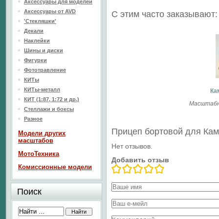
Аксессуары для моделей
Аксессуары от AVD
С этим часто заказывают:
'Стекляшки'
Декали
Наклейки
Шины и диски
Фигурки
Фототравление
КИТы
КИТы-металл
Ка
КИТ (1:87, 1:72 и др.)
Масштабна
Стеллажи и боксы
Разное
Прицеп бортовой для Ка
Модели других
масштабов
Нет отзывов.
МотоТехника
Добавить отзыв
Комиссионные модели
Поиск