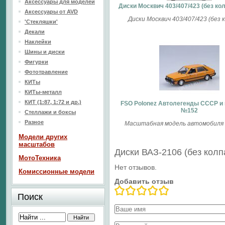
Аксессуары для моделей
Диски Москвич 403/407/423 (без кол
Аксессуары от AVD
Диски Москвич 403/407/423 (без 
'Стекляшки'
Декали
Наклейки
Шины и диски
Фигурки
Фототравление
КИТы
КИТы-металл
КИТ (1:87, 1:72 и др.)
FSO Polonez Автолегенды СССР и 
№152
Стеллажи и боксы
Разное
Масштабная модель автомобиля F
Модели других
масштабов
Диски ВАЗ-2106 (без колп
МотоТехника
Нет отзывов.
Комиссионные модели
Добавить отзыв
Поиск