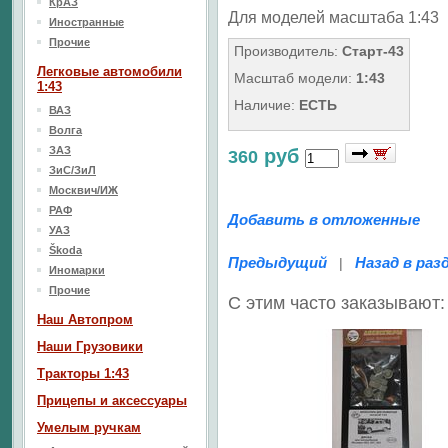
КрАЗ
Для моделей масштаба 1:43
Иностранные
Прочие
Производитель:
Старт-43
Легковые автомобили
Масштаб модели:
1:43
1:43
Наличие:
ЕСТЬ
ВАЗ
Волга
ЗАЗ
руб
360
ЗиС/ЗиЛ
Москвич/ИЖ
РАФ
Добавить в отложенные
УАЗ
Škoda
Предыдущий
Назад в раз
|
Иномарки
Прочие
С этим часто заказывают:
Наш Aвтопром
Наши Грузовики
Тракторы 1:43
Прицепы и аксессуары
Умелым ручкам