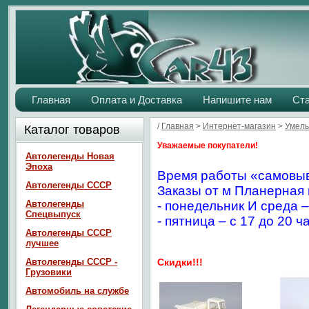
Главная
Оплата и Доставка
Напишите нам
Ст
/
Главная
>
Интернет-магазин
>
Умелы
Каталог товаров
Уважаемые покупатели!
Автолегенды Новая
Эпоха
Время работы «самовыв
Автолегенды СССР
Заказы от м Планерная 
Автолегенды
- понедельник И среда –
Спецвыпуск
- пятница – с 17 до 20 ч
Автолегенды СССР
лучшее
Автолегенды СССР -
Скидки!!!
Грузовики
Автомобиль на службе