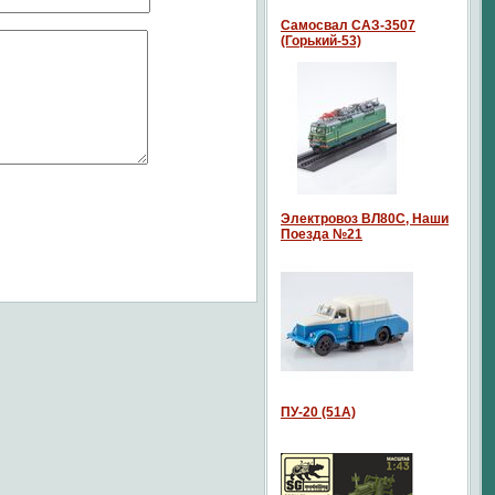
Самосвал САЗ-3507
(Горький-53)
Электровоз ВЛ80С, Наши
Поезда №21
ПУ-20 (51А)