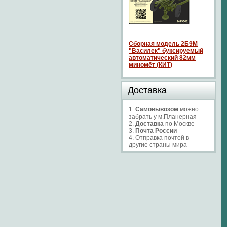
Сборная модель 2Б9М
"Василек" буксируемый
автоматический 82мм
миномёт (КИТ)
Доставка
1.
Самовывозом
можно
забрать у м.Планерная
2.
Доставка
по Москве
3.
Почта России
4. Отправка почтой в
другие страны мира