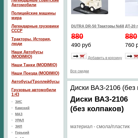
Легендарные советские
Автомобили
Полицейские машины
мира
Легендарные грузовики
DUTRA DR-50 Тракторы №68
ДТ-20 
СССР
880
880
Тракторы. История,
люди
490 руб
760 
Наши Автобусы
(MODIMIO)
Добавить в корзину
Наши Танки (MODIMIO)
Все скидки
Наши Поезда (MODIMIO)
Автобусы/Троллейбусы
Диски ВАЗ-2106 (без 
Грузовые автомобили
1:43
Диски ВАЗ-2106
ЗИС
(без колпаков)
Камский
МАЗ
УРАЛ
материал - смола/пластик
ЗИЛ
Горький