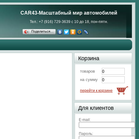
CAR43-Масштабный мир автомобилей
Тел.: +7 (916) 729-3639 с 10 до 18, пон-пятн.
Поделиться…
Корзина
товаров
на сумму
перейти к корзине
Для клиентов
E-mail:
Пароль: