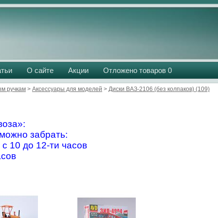
атьи
О сайте
Акции
Отложено товаров
0
м ручкам
>
Аксессуары для моделей
>
Диски ВАЗ-2106 (без колпаков) (109)
оза»:
можно забрать:
 с 10 до 12-ти часов
асов