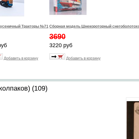
гусеничный Тракторы №71
Сборная модель Шнекороторный снегоболотохо
3690
руб
3220 руб
Добавить в корзину
Добавить в корзину
колпаков) (109)