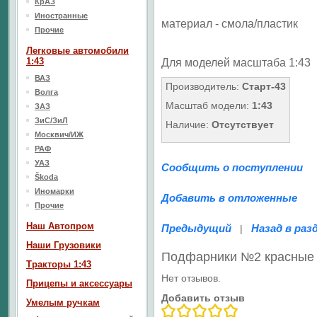
КрАЗ
Иностранные
материал - смола/пластик
Прочие
Легковые автомобили
1:43
Для моделей масштаба 1:43
ВАЗ
Производитель:
Старт-43
Волга
Масштаб модели:
1:43
ЗАЗ
ЗиС/ЗиЛ
Наличие:
Отсутствует
Москвич/ИЖ
РАФ
УАЗ
Сообщить о поступлении
Škoda
Иномарки
Добавить в отложенные
Прочие
Наш Aвтопром
Предыдущий
Назад в раз
|
Наши Грузовики
Подфарники №2 красные 
Тракторы 1:43
Нет отзывов.
Прицепы и аксессуары
Добавить отзыв
Умелым ручкам