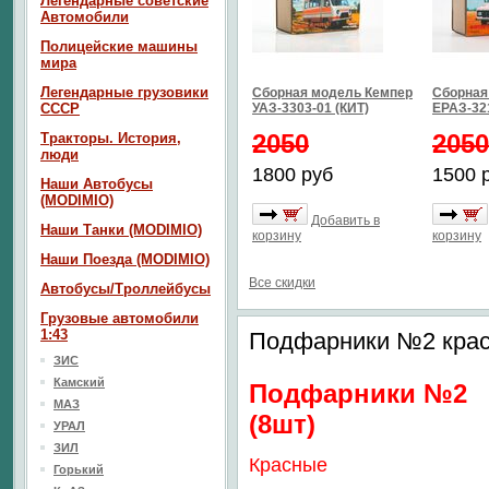
Легендарные советские
Автомобили
Полицейские машины
мира
Легендарные грузовики
Сборная модель Кемпер
Сборная
СССР
УАЗ-3303-01 (КИТ)
ЕРАЗ-32
2050
2050
Тракторы. История,
люди
1800 руб
1500 
Наши Автобусы
(MODIMIO)
Добавить в
Наши Танки (MODIMIO)
корзину
корзину
Наши Поезда (MODIMIO)
Все скидки
Автобусы/Троллейбусы
Грузовые автомобили
1:43
Подфарники №2 крас
ЗИС
Камский
Подфарники №2
МАЗ
(8шт)
УРАЛ
ЗИЛ
Красные
Горький