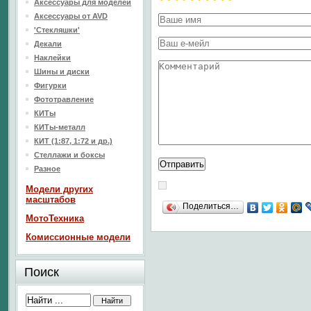
Аксессуары для моделей
Аксессуары от AVD
'Стекляшки'
Декали
Наклейки
Шины и диски
Фигурки
Фототравление
КИТы
КИТы-металл
КИТ (1:87, 1:72 и др.)
Стеллажи и боксы
Разное
Модели других
масштабов
Поделиться…
МотоТехника
Комиссионные модели
Поиск