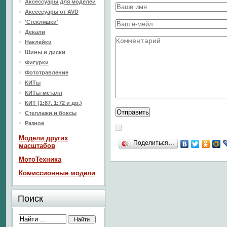
Аксессуары для моделей
Аксессуары от AVD
'Стекляшки'
Декали
Наклейки
Шины и диски
Фигурки
Фототравление
КИТы
КИТы-металл
КИТ (1:87, 1:72 и др.)
Стеллажи и боксы
Разное
Модели других
Поделиться…
масштабов
МотоТехника
Комиссионные модели
Поиск