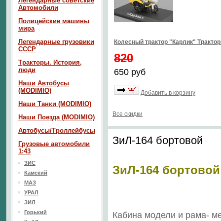
Легендарные советские
Автомобили
Полицейские машины
мира
Легендарные грузовики
Колесный трактор "Карлик" Тракто
СССР
820
Тракторы. История,
люди
650 руб
Наши Автобусы
(MODIMIO)
Добавить в корзину
Наши Танки (MODIMIO)
Все скидки
Наши Поезда (MODIMIO)
Автобусы/Троллейбусы
ЗиЛ-164 бортовой
Грузовые автомобили
1:43
ЗИС
ЗиЛ-164 бортовой
Камский
МАЗ
УРАЛ
ЗИЛ
Горький
Кабина модели и рама- м