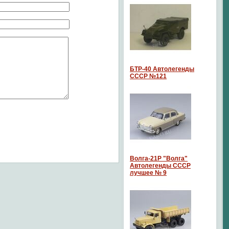
БТР-40 Автолегенды
СССР №121
Волга-21P "Волга"
Автолегенды СССР
лучшее № 9