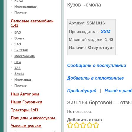
КрАЗ
Кузов
-смола
Иностранные
Прочие
Легковые автомобили
Артикул:
SSM1016
1:43
SSM
Производитель:
ВАЗ
Волга
Масштаб модели:
1:43
ЗАЗ
Наличие:
Отсутствует
ЗиС/ЗиЛ
Москвич/ИЖ
РАФ
Сообщить о поступлении
УАЗ
Škoda
Добавить в отложенные
Иномарки
Прочие
Предыдущий
Назад в раз
|
Наш Aвтопром
ЗиЛ-164 бортовой — отз
Наши Грузовики
Тракторы 1:43
Нет отзывов.
Прицепы и аксессуары
Добавить отзыв
Умелым ручкам