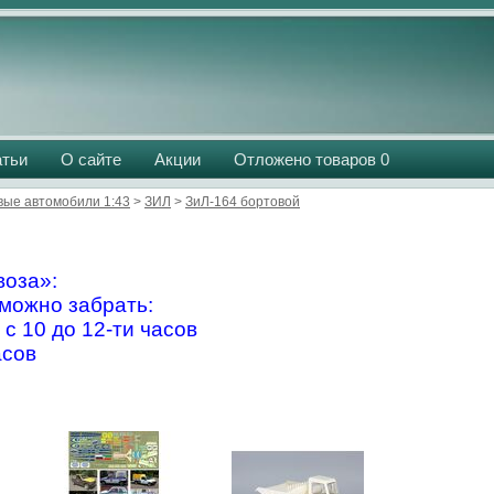
атьи
О сайте
Акции
Отложено товаров
0
вые автомобили 1:43
>
ЗИЛ
>
ЗиЛ-164 бортовой
оза»:
можно забрать:
 с 10 до 12-ти часов
асов