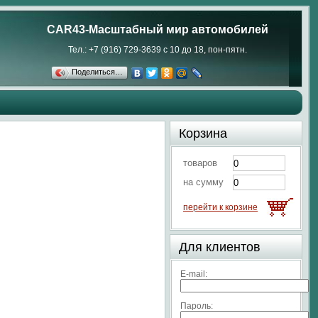
CAR43-Масштабный мир автомобилей
Тел.: +7 (916) 729-3639 с 10 до 18, пон-пятн.
Поделиться…
Корзина
товаров
на сумму
перейти к корзине
Для клиентов
E-mail:
Пароль: