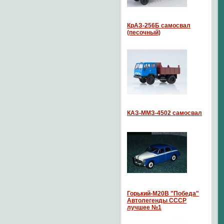
КрАЗ-256Б самосвал
(песочный)
КАЗ-ММЗ-4502 самосвал
Горький-М20В "Победа"
Автолегенды СССР
лучшее №1