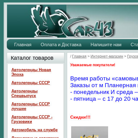
Главная
Оплата и Доставка
Напишите нам
Ст
/
Главная
>
Интернет-магазин
>
Грузо
Каталог товаров
Уважаемые покупатели!
Автолегенды Новая
Эпоха
Время работы «самовыв
Автолегенды СССР
Заказы от м Планерная 
Автолегенды
- понедельник И среда –
Спецвыпуск
- пятница – с 17 до 20 ч
Автолегенды СССР
лучшее
Автолегенды СССР -
Скидки!!!
Грузовики
Автомобиль на службе