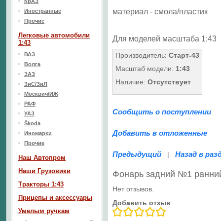
КрАЗ
материал - смола/пластик
Иностранные
Прочие
Легковые автомобили
Для моделей масштаба 1:43
1:43
ВАЗ
Производитель:
Старт-43
Волга
Масштаб модели:
1:43
ЗАЗ
Наличие:
Отсутствует
ЗиС/ЗиЛ
Москвич/ИЖ
РАФ
Сообщить о поступлении
УАЗ
Škoda
Добавить в отложенные
Иномарки
Прочие
Предыдущий
Назад в раз
|
Наш Aвтопром
Наши Грузовики
Фонарь задний №1 ранний
Тракторы 1:43
Нет отзывов.
Прицепы и аксессуары
Добавить отзыв
Умелым ручкам