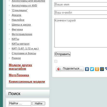
Аксессуары для моделей
Аксессуары от AVD
'Стекляшки'
Декали
Наклейки
Шины и диски
Фигурки
Фототравление
КИТы
КИТы-металл
КИТ (1:87, 1:72 и др.)
Стеллажи и боксы
Разное
Модели других
масштабов
Поделиться…
МотоТехника
Комиссионные модели
Поиск