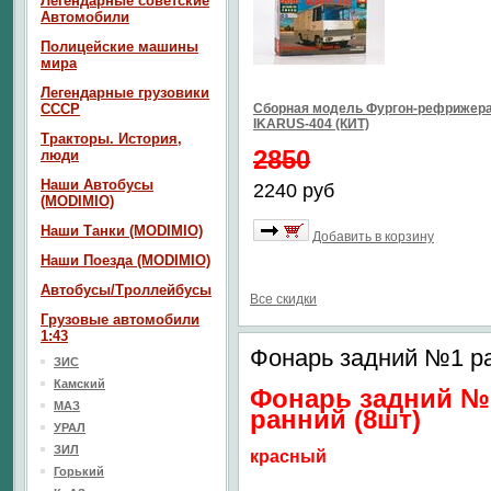
Легендарные советские
Автомобили
Полицейские машины
мира
Легендарные грузовики
СССР
Сборная модель Фургон-рефрижер
IKARUS-404 (КИТ)
Тракторы. История,
2850
люди
Наши Автобусы
2240 руб
(MODIMIO)
Наши Танки (MODIMIO)
Добавить в корзину
Наши Поезда (MODIMIO)
Автобусы/Троллейбусы
Все скидки
Грузовые автомобили
1:43
Фонарь задний №1 ра
ЗИС
Камский
Фонарь задний №
МАЗ
ранний (8шт)
УРАЛ
ЗИЛ
красный
Горький