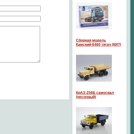
Сборная модель
Камский-6460 тягач (КИТ)
КрАЗ-256Б самосвал
(песочный)