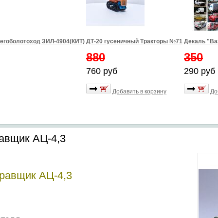
егоболотоход ЗИЛ-4904(КИТ)
ДТ-20 гусеничный Тракторы №71
Декаль "Ва
880
350
760 руб
290 руб
Добавить в корзину
До
авщик АЦ-4,3
равщик АЦ-4,3