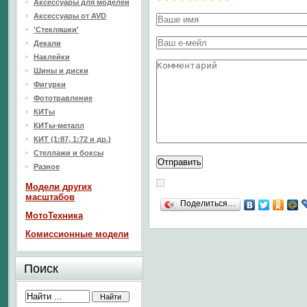
Аксессуары для моделей
Аксессуары от AVD
'Стекляшки'
Декали
Наклейки
Шины и диски
Фигурки
Фототравление
КИТы
КИТы-металл
КИТ (1:87, 1:72 и др.)
Стеллажи и боксы
Разное
Модели других
масштабов
Поделиться…
МотоТехника
Комиссионные модели
Поиск