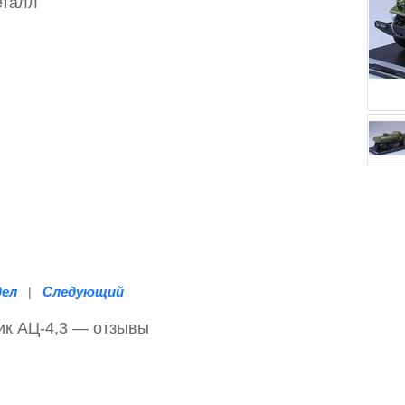
еталл
дел
Следующий
|
ик АЦ-4,3 — отзывы