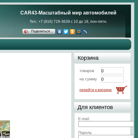
CAR43-Масштабный мир автомобилей
Тел.: +7 (916) 729-3639 с 10 до 18, пон-пятн.
Поделиться…
Корзина
товаров
на сумму
перейти к корзине
Для клиентов
E-mail:
Пароль: