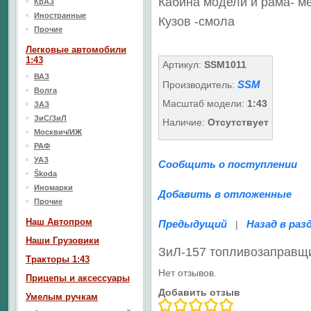
Кабина модели и рама- м
КрАЗ
Иностранные
Кузов
-смола
Прочие
Легковые автомобили
1:43
Артикул:
SSM1011
ВАЗ
SSM
Производитель:
Волга
Масштаб модели:
1:43
ЗАЗ
ЗиС/ЗиЛ
Наличие:
Отсутствует
Москвич/ИЖ
РАФ
УАЗ
Сообщить о поступлении
Škoda
Иномарки
Добавить в отложенные
Прочие
Наш Aвтопром
Предыдущий
Назад в раз
|
Наши Грузовики
ЗиЛ-157 топливозаправщ
Тракторы 1:43
Нет отзывов.
Прицепы и аксессуары
Добавить отзыв
Умелым ручкам