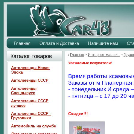
Главная
Оплата и Доставка
Напишите нам
Ст
/
Главная
>
Интернет-магазин
>
Грузо
Каталог товаров
Уважаемые покупатели!
Автолегенды Новая
Эпоха
Время работы «самовыв
Автолегенды СССР
Заказы от м Планерная 
Автолегенды
- понедельник И среда –
Спецвыпуск
- пятница – с 17 до 20 ч
Автолегенды СССР
лучшее
Автолегенды СССР -
Скидки!!!
Грузовики
Автомобиль на службе