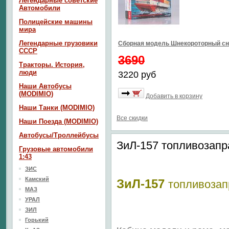
Легендарные советские
Автомобили
Полицейские машины
мира
Легендарные грузовики
Сборная модель Шнекороторный сн
СССР
3690
Тракторы. История,
люди
3220 руб
Наши Автобусы
(MODIMIO)
Добавить в корзину
Наши Танки (MODIMIO)
Все скидки
Наши Поезда (MODIMIO)
Автобусы/Троллейбусы
ЗиЛ-157 топливозапр
Грузовые автомобили
1:43
ЗИС
Камский
ЗиЛ-157
топливозап
МАЗ
УРАЛ
ЗИЛ
Горький