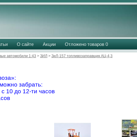
атьи
О сайте
Акции
Отложено товаров
0
вые автомобили 1:43
>
ЗИЛ
>
ЗиЛ-157 топливозаправщик АЦ-4,3
оза»:
можно забрать:
 с 10 до 12-ти часов
асов