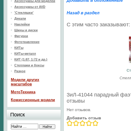
Добавить в отложенные
Аксессуары для моделей
Аксессуары от AVD
Назад в раздел
'Стекляшки'
Декали
С этим часто заказывают:
Наклейки
Шины и диски
Фигурки
Фототравление
КИТы
КИТы-металл
КИТ (1:87, 1:72 и др.)
Стеллажи и боксы
Ст
Разное
Стелл
Модели других
масштабов
МотоТехника
ЗиЛ-41044 парадный фаэ
Комиссионные модели
отзывы
Нет отзывов.
Поиск
Добавить отзыв