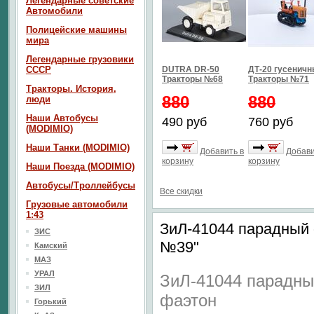
Легендарные советские
Автомобили
Полицейские машины
мира
Легендарные грузовики
СССР
DUTRA DR-50
ДТ-20 гусенич
Тракторы №68
Тракторы №71
Тракторы. История,
880
880
люди
Наши Автобусы
490 руб
760 руб
(MODIMIO)
Наши Танки (MODIMIO)
Добавить в
Добави
корзину
корзину
Наши Поезда (MODIMIO)
Автобусы/Троллейбусы
Все скидки
Грузовые автомобили
1:43
ЗиЛ-41044 парадный 
ЗИС
№39"
Камский
МАЗ
УРАЛ
ЗиЛ-41044 парадн
ЗИЛ
фаэтон
Горький