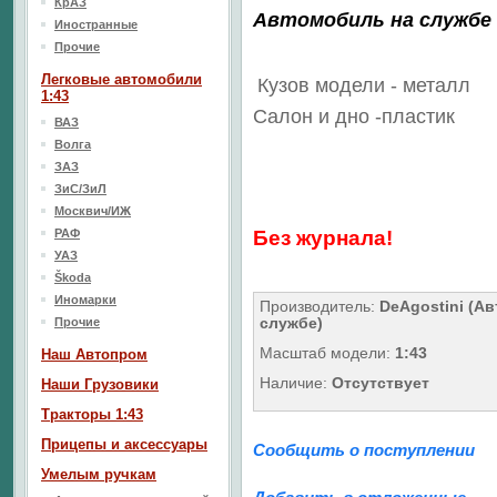
КрАЗ
Автомобиль на службе
Иностранные
Прочие
Легковые автомобили
Кузов модели - металл
1:43
Салон
и дно
-пластик
ВАЗ
Волга
ЗАЗ
ЗиС/ЗиЛ
Москвич/ИЖ
РАФ
Без журнала!
УАЗ
Škoda
Иномарки
Производитель:
DeAgostini (Ав
службе)
Прочие
Масштаб модели:
1:43
Наш Aвтопром
Наличие:
Отсутствует
Наши Грузовики
Тракторы 1:43
Прицепы и аксессуары
Сообщить о поступлении
Умелым ручкам