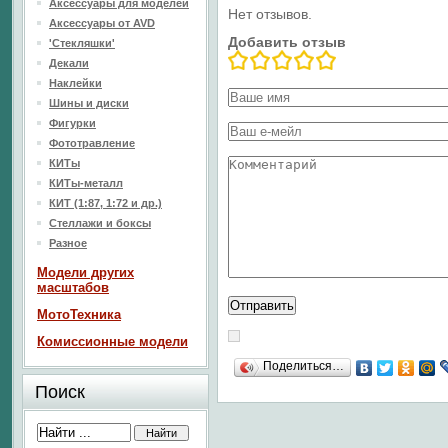
Аксессуары для моделей
Нет отзывов.
Аксессуары от AVD
Добавить отзыв
'Стекляшки'
Декали
Наклейки
Шины и диски
Фигурки
Фототравление
КИТы
КИТы-металл
КИТ (1:87, 1:72 и др.)
Стеллажи и боксы
Разное
Модели других
масштабов
МотоТехника
Комиссионные модели
Поделиться…
Поиск