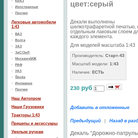
КрАЗ
цвет:серый
Иностранные
Прочие
Декали выполнены
Легковые автомобили
шелкотрафаретной печатью, 
1:43
отдельным лаковым слоем д
ВАЗ
каждого элемента.
Волга
Для моделей масштаба 1:43
ЗАЗ
ЗиС/ЗиЛ
Производитель:
Старт-43
Москвич/ИЖ
Масштаб модели:
1:43
РАФ
УАЗ
Наличие:
ЕСТЬ
Škoda
Иномарки
руб
230
Прочие
Наш Aвтопром
Наши Грузовики
Добавить в отложенные
Тракторы 1:43
Предыдущий
Назад в раз
|
Прицепы и аксессуары
Умелым ручкам
Декаль "Дорожно-патрул