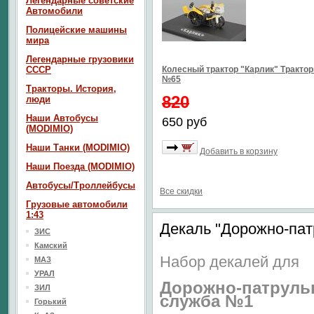
Легендарные советские
Автомобили
Полицейские машины
мира
Легендарные грузовики
СССР
Колесный трактор "Карлик" Тракто
№65
Тракторы. История,
820
люди
Наши Автобусы
650 руб
(MODIMIO)
Наши Танки (MODIMIO)
Добавить в корзину
Наши Поезда (MODIMIO)
Автобусы/Троллейбусы
Все скидки
Грузовые автомобили
1:43
Декаль "Дорожно-пат
ЗИС
Камский
Набор декалей для
МАЗ
УРАЛ
Дорожно-патруль
ЗИЛ
служба №1
Горький