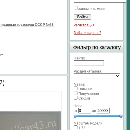
запомнить меня
ендарные грузовики СССР №58
Регистрация
Забыли пароль?
Фильтр по каталогу
ну
Найти:
Раздел каталога:
й)
Метки:
Новинки
Популярное
Скидки
Цена:
от
до
Масштаб модели:
1:72