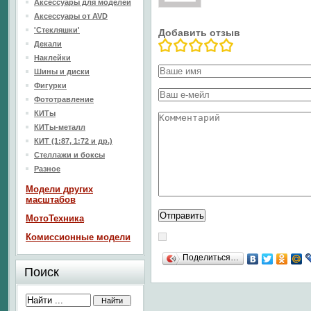
Аксессуары для моделей
Аксессуары от AVD
'Стекляшки'
Добавить отзыв
Декали
Наклейки
Шины и диски
Фигурки
Фототравление
КИТы
КИТы-металл
КИТ (1:87, 1:72 и др.)
Стеллажи и боксы
Разное
Модели других
масштабов
МотоТехника
Комиссионные модели
Поделиться…
Поиск