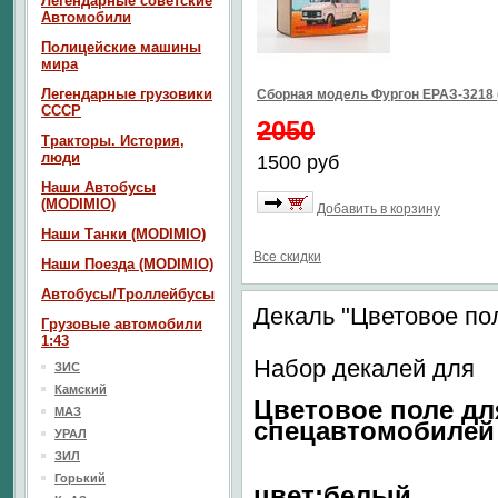
Легендарные советские
Автомобили
Полицейские машины
мира
Легендарные грузовики
Сборная модель Фургон ЕРАЗ-3218 
СССР
2050
Тракторы. История,
люди
1500 руб
Наши Автобусы
(MODIMIO)
Добавить в корзину
Наши Танки (MODIMIO)
Все скидки
Наши Поезда (MODIMIO)
Автобусы/Троллейбусы
Декаль "Цветовое по
Грузовые автомобили
1:43
Набор декалей для
ЗИС
Камский
Цветовое поле дл
МАЗ
спецавтомобилей
УРАЛ
ЗИЛ
Горький
цвет:белый