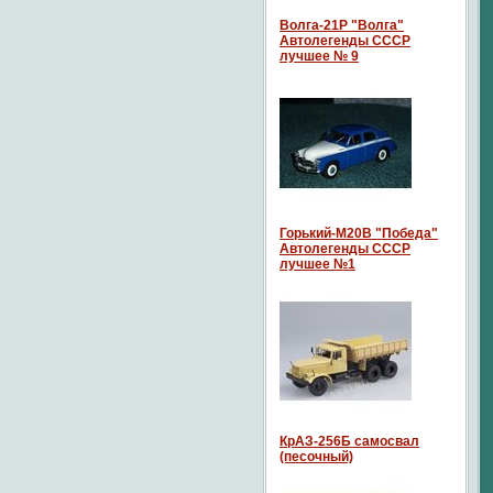
Волга-21P "Волга"
Автолегенды СССР
лучшее № 9
Горький-М20В "Победа"
Автолегенды СССР
лучшее №1
КрАЗ-256Б самосвал
(песочный)