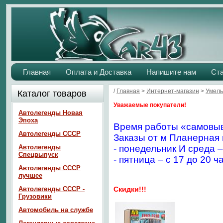
Главная
Оплата и Доставка
Напишите нам
Ст
/
Главная
>
Интернет-магазин
>
Умелы
Каталог товаров
Уважаемые покупатели!
Автолегенды Новая
Эпоха
Время работы «самовыв
Автолегенды СССР
Заказы от м Планерная 
Автолегенды
- понедельник И среда –
Спецвыпуск
- пятница – с 17 до 20 ч
Автолегенды СССР
лучшее
Автолегенды СССР -
Скидки!!!
Грузовики
Автомобиль на службе