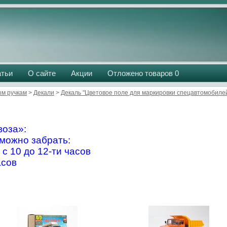
атьи
О сайте
Акции
Отложено товаров
0
м ручкам
>
Декали
>
Декаль "Цветовое поле для маркировки спецавтомобиле
оза»:
можно забрать:
 с 10 до 12-ти часов
асов