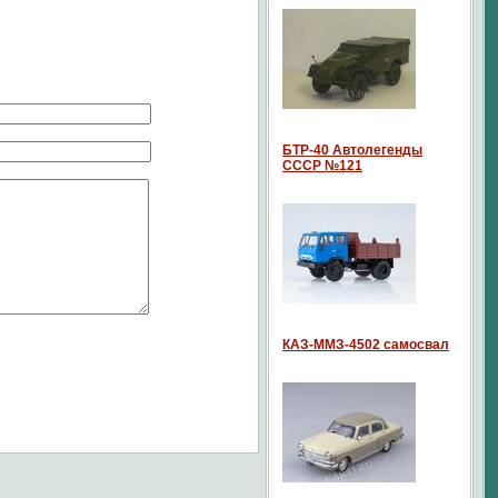
БТР-40 Автолегенды
СССР №121
КАЗ-ММЗ-4502 самосвал