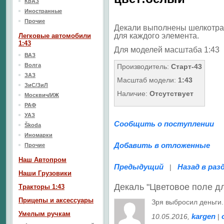
КрАЗ
Иностранные
Прочие
Декали выполнены шелкотра
для каждого элемента.
Легковые автомобили
1:43
Для моделей масштаба 1:43
ВАЗ
Волга
Производитель:
Старт-43
ЗАЗ
Масштаб модели:
1:43
ЗиС/ЗиЛ
Наличие:
Отсутствует
Москвич/ИЖ
РАФ
УАЗ
Сообщить о поступлении
Škoda
Иномарки
Добавить в отложенные
Прочие
Наш Aвтопром
Предыдущий
Назад в раз
|
Наши Грузовики
Декаль "Цветовое поле д
Тракторы 1:43
Прицепы и аксессуары
Зря выбросил деньги
Умелым ручкам
kargen
10.05.2016
,
|