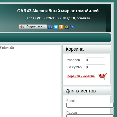
CAR43-Масштабный мир автомобилей
Тел.: +7 (916) 729-3639 с 10 до 18, пон-пятн.
Поделиться…
й"(белый)
Корзина
товаров
на сумму
перейти к корзине
Для клиентов
E-mail:
Пароль: