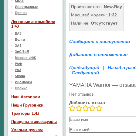
КрАЗ
Производитель:
New-Ray
Иностранные
Прочие
Масштаб модели:
1:32
Легковые автомобили
Наличие:
Отсутствует
1:43
ВАЗ
Волга
Сообщить о поступлении
ЗАЗ
ЗиС/ЗиЛ
Добавить в отложенные
Москвич/ИЖ
РАФ
Предыдущий
Назад в раз
|
УАЗ
Следующий
Škoda
Иномарки
YAMAHA Warrior — отзыв
Прочие
Нет отзывов.
Наш Aвтопром
Добавить отзыв
Наши Грузовики
Тракторы 1:43
Прицепы и аксессуары
Умелым ручкам