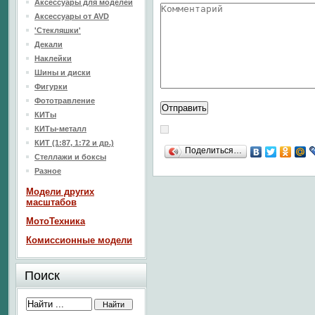
Аксессуары для моделей
Аксессуары от AVD
'Стекляшки'
Декали
Наклейки
Шины и диски
Фигурки
Фототравление
КИТы
КИТы-металл
КИТ (1:87, 1:72 и др.)
Поделиться…
Стеллажи и боксы
Разное
Модели других
масштабов
МотоТехника
Комиссионные модели
Поиск