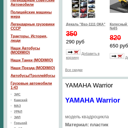
Легендарные советские
Автомобили
Полицейские машины
мира
Легендарные грузовики
Декаль "Ваз-1111 ОКА"
Колесный 
СССР
№65
350
820
Тракторы. История,
люди
290 руб
650 руб
Наши Автобусы
(MODIMIO)
Добавить в
корзину
Д
Наши Танки (MODIMIO)
Наши Поезда (MODIMIO)
Все скидки
Автобусы/Троллейбусы
Грузовые автомобили
YAMAHA Warrior
1:43
ЗИС
YAMAHA Warrior
Камский
МАЗ
УРАЛ
модель квадроцикла
ЗИЛ
Горький
Материал
: пластик