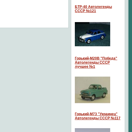
БТР-40 Автолегенды
СССР №121
Горький-М20В "Победа"
Автолегенды СССР
лучшее №1
Горький-М73 "Украинец"
Автолегенды СССР №117