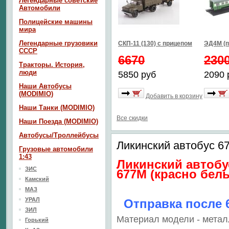
Легендарные советские
Автомобили
Полицейские машины
мира
Легендарные грузовики
СКП-11 (130) с прицепом
ЭД4М (п
СССР
6670
230
Тракторы. История,
люди
5850 руб
2090 
Наши Автобусы
(MODIMIO)
Добавить в корзину
Наши Танки (MODIMIO)
Все скидки
Наши Поезда (MODIMIO)
Автобусы/Троллейбусы
Ликинский автобус 6
Грузовые автомобили
1:43
Ликинский автобу
ЗИС
677М (красно бел
Камский
МАЗ
УРАЛ
Отправка после 6
ЗИЛ
Материал модели - метал
Горький