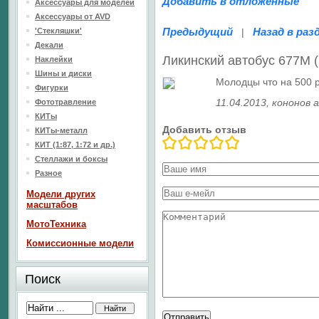
Добавить в отложенные
Аксессуары для моделей
Аксессуары от AVD
Предыдущий
Назад в раз
'Стекляшки'
|
Декали
Ликинский автобус 677М 
Наклейки
Шины и диски
Молодцы что на 500 ру
Фигурки
11.04.2013
, кононов 
Фототравление
КИТы
Добавить отзыв
КИТы-металл
КИТ (1:87, 1:72 и др.)
Стеллажи и боксы
Разное
Модели других
масштабов
МотоТехника
Комиссионные модели
Поиск