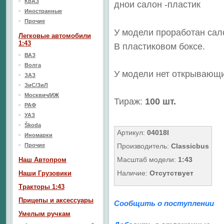
КрАЗ
дно
и салон -пластик
Иностранные
Прочие
У модели проработан сал
Легковые автомобили
1:43
В пластиковом боксе.
ВАЗ
Волга
У модели нет открывающи
ЗАЗ
ЗиС/ЗиЛ
Москвич/ИЖ
Тираж:
100 шт.
РАФ
УАЗ
Škoda
Артикул:
04018I
Иномарки
Прочие
Производитель:
Classicbus
Масштаб модели:
1:43
Наш Aвтопром
Наличие:
Отсутствует
Наши Грузовики
Тракторы 1:43
Прицепы и аксессуары
Сообщить о поступлении
Умелым ручкам