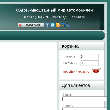
CAR43-Масштабный мир автомобилей
Тел.: +7 (916) 729-3639 с 10 до 18, пон-пятн.
Поделиться…
Корзина
товаров
на сумму
перейти к корзине
Для клиентов
E-mail:
Пароль: