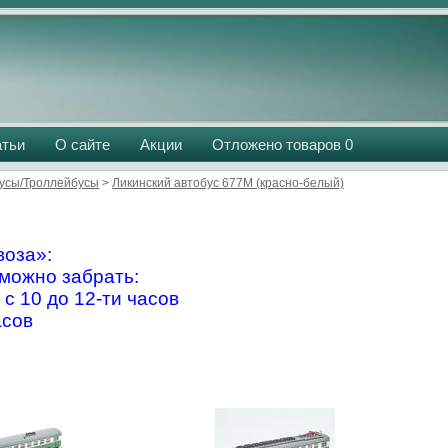
атьи
О сайте
Акции
Отложено товаров
0
усы/Троллейбусы
>
Ликинский автобус 677М (красно-белый)
оза»:
можно забрать:
 с 10 до 12-ти часов
асов