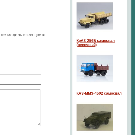
 же модель из-за цвета
КрАЗ-256Б самосвал
(песочный)
КАЗ-ММЗ-4502 самосвал