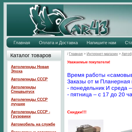
Главная
Оплата и Доставка
Напишите нам
Ст
/
Главная
>
Интернет-магазин
>
Автоб
Каталог товаров
Уважаемые покупатели!
Автолегенды Новая
Эпоха
Время работы «самовыв
Автолегенды СССР
Заказы от м Планерная 
Автолегенды
- понедельник И среда –
Спецвыпуск
- пятница – с 17 до 20 ч
Автолегенды СССР
лучшее
Автолегенды СССР -
Скидки!!!
Грузовики
Автомобиль на службе