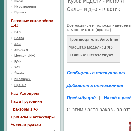
Кузов модели - металл
КрАЗ
Иностранные
Салон
и дно
-пластик
Прочие
Легковые автомобили
Все надписи и полоски нанесен
1:43
тампопечатью (краска).
ВАЗ
Волга
Производитель:
Autotime
ЗАЗ
Масштаб модели:
1:43
ЗиС/ЗиЛ
Наличие:
Отсутствует
Москвич/ИЖ
РАФ
УАЗ
Сообщить о поступлении
Škoda
Иномарки
Добавить в отложенные
Прочие
Наш Aвтопром
Предыдущий
Назад в раз
|
Наши Грузовики
С этим часто заказывают:
Тракторы 1:43
Прицепы и аксессуары
Умелым ручкам