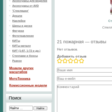
Аксессуары для моделей
Аксессуары от AVD
'Стекляшки'
Декали
Наклейки
Ст
Шины и диски
Стелл
Фигурки
Фототравление
КИТы
21 пожарная — отзывы
КИТы-металл
Нет отзывов.
КИТ (1:87, 1:72 и др.)
Стеллажи и боксы
Добавить отзыв
Разное
Модели других
масштабов
МотоТехника
Комиссионные модели
Поиск