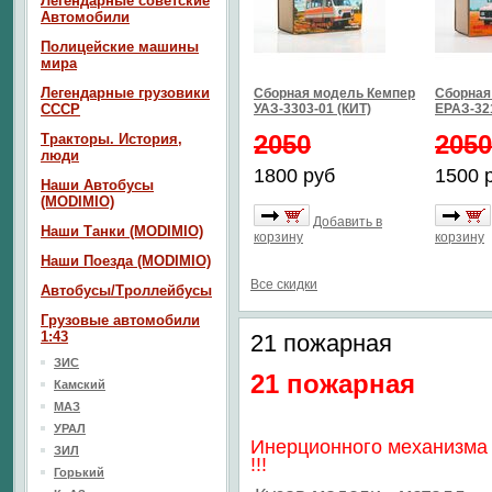
Легендарные советские
Автомобили
Полицейские машины
мира
Легендарные грузовики
Сборная модель Кемпер
Сборная
СССР
УАЗ-3303-01 (КИТ)
ЕРАЗ-32
2050
2050
Тракторы. История,
люди
1800 руб
1500 
Наши Автобусы
(MODIMIO)
Добавить в
Наши Танки (MODIMIO)
корзину
корзину
Наши Поезда (MODIMIO)
Все скидки
Автобусы/Троллейбусы
Грузовые автомобили
1:43
21 пожарная
ЗИС
21 пожарная
Камский
МАЗ
УРАЛ
Инерционного механизма
ЗИЛ
!!!
Горький