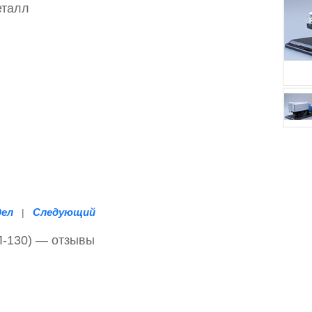
еталл
дел
Следующий
|
Л-130) — отзывы