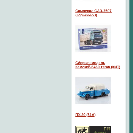
Самосвал САЗ-3507
(Горький-53)
Сборная модель
Камский-6460 тягач (КИТ)
ПУ-20 (51А)