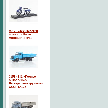
М-175 «Технический
поворот» Наши
мотоциклы №88
ЗИЛ-4331 «Полное
обновление»
Легендарные грузовики
СССР №125