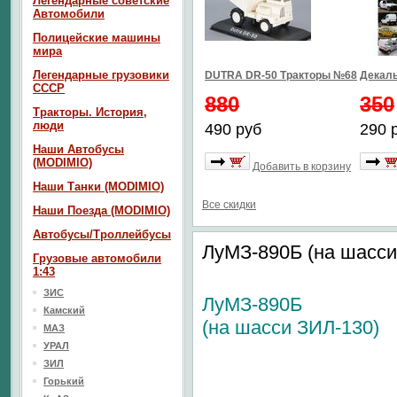
Легендарные советские
Автомобили
Полицейские машины
мира
Легендарные грузовики
DUTRA DR-50 Тракторы №68
Декаль
СССР
880
350
Тракторы. История,
люди
490 руб
290 
Наши Автобусы
(MODIMIO)
Добавить в корзину
Наши Танки (MODIMIO)
Все скидки
Наши Поезда (MODIMIO)
Автобусы/Троллейбусы
ЛуМЗ-890Б (на шасси
Грузовые автомобили
1:43
ЗИС
ЛуМЗ-890Б
Камский
(на шасси ЗИЛ-130)
МАЗ
УРАЛ
ЗИЛ
Горький