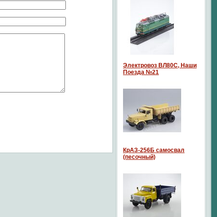
Электровоз ВЛ80С, Наши
Поезда №21
КрАЗ-256Б самосвал
(песочный)