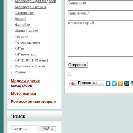
Аксессуары для моделей
Аксессуары от AVD
'Стекляшки'
Декали
Наклейки
Шины и диски
Фигурки
Фототравление
КИТы
КИТы-металл
КИТ (1:87, 1:72 и др.)
Стеллажи и боксы
Разное
Модели других
Поделиться…
масштабов
МотоТехника
Комиссионные модели
Поиск