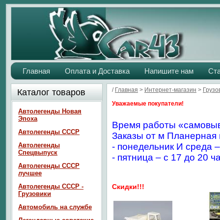
Главная
Оплата и Доставка
Напишите нам
Ст
/
Главная
>
Интернет-магазин
>
Грузо
Каталог товаров
Уважаемые покупатели!
Автолегенды Новая
Эпоха
Время работы «самовыв
Автолегенды СССР
Заказы от м Планерная 
Автолегенды
- понедельник И среда –
Спецвыпуск
- пятница – с 17 до 20 ч
Автолегенды СССР
лучшее
Автолегенды СССР -
Скидки!!!
Грузовики
Автомобиль на службе