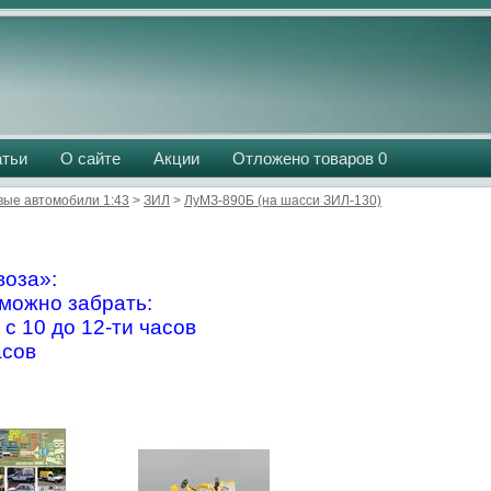
атьи
О сайте
Акции
Отложено товаров
0
вые автомобили 1:43
>
ЗИЛ
>
ЛуМЗ-890Б (на шасси ЗИЛ-130)
оза»:
можно забрать:
 с 10 до 12-ти часов
асов