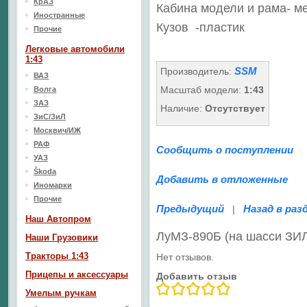
КрАЗ
Кабина модели и рама- м
Иностранные
Кузов
-пластик
Прочие
Легковые автомобили
1:43
SSM
Производитель:
ВАЗ
Масштаб модели:
1:43
Волга
ЗАЗ
Наличие:
Отсутствует
ЗиС/ЗиЛ
Москвич/ИЖ
РАФ
Сообщить о поступлении
УАЗ
Škoda
Добавить в отложенные
Иномарки
Прочие
Предыдущий
Назад в раз
|
Наш Aвтопром
ЛуМЗ-890Б (на шасси ЗИ
Наши Грузовики
Тракторы 1:43
Нет отзывов.
Прицепы и аксессуары
Добавить отзыв
Умелым ручкам