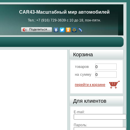
CAR43-Масштабный мир автомобилей
Тел.: +7 (916) 729-3639 с 10 до 18, пон-пятн.
Поделиться…
Корзина
товаров
на сумму
перейти к корзине
Для клиентов
E-mail:
Пароль: