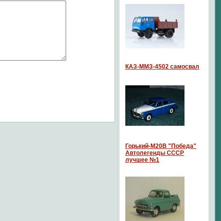
КАЗ-ММЗ-4502 самосвал
Горький-М20В "Победа"
Автолегенды СССР
лучшее №1