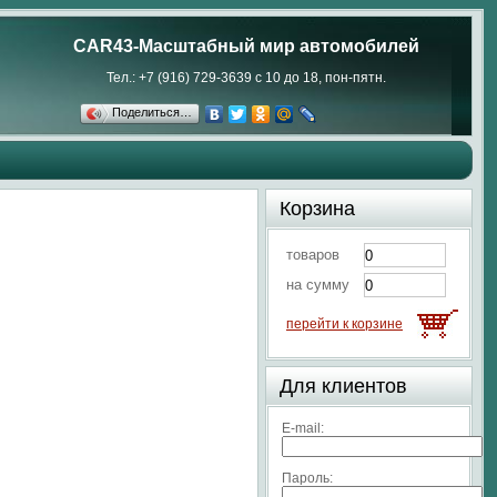
CAR43-Масштабный мир автомобилей
Тел.: +7 (916) 729-3639 с 10 до 18, пон-пятн.
Поделиться…
Корзина
товаров
на сумму
перейти к корзине
Для клиентов
E-mail:
Пароль: