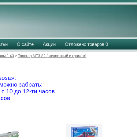
атьи
О сайте
Акции
Отложено товаров
0
оры 1:43
>
Трактор МТЗ-82 (экспортный с хромом)
оза»:
можно забрать:
 с 10 до 12-ти часов
асов