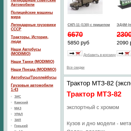
Легендарные советские
Автомобили
Полицейские машины
мира
Легендарные грузовики
СКП-11 (130) с прицепом
ЭД4М (п
СССР
6670
230
Тракторы. История,
люди
5850 руб
2090 
Наши Автобусы
(MODIMIO)
Добавить в корзину
Наши Танки (MODIMIO)
Все скидки
Наши Поезда (MODIMIO)
Автобусы/Троллейбусы
Трактор МТЗ-82 (экс
Грузовые автомобили
1:43
Трактор МТЗ-82
ЗИС
Камский
экспортный с хромом
МАЗ
УРАЛ
ЗИЛ
Кузов и дно модели - мет
Горький