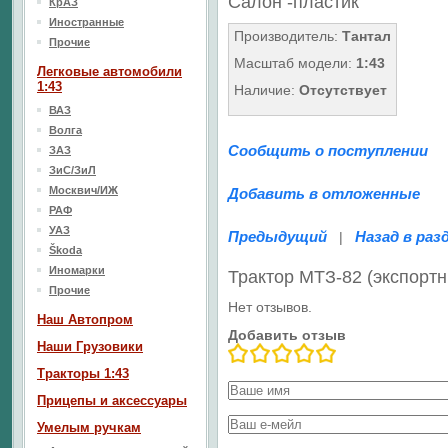
Салон -пластик
КрАЗ
Иностранные
Производитель:
Тантал
Прочие
Масштаб модели:
1:43
Легковые автомобили
1:43
Наличие:
Отсутствует
ВАЗ
Волга
Сообщить о поступлении
ЗАЗ
ЗиС/ЗиЛ
Москвич/ИЖ
Добавить в отложенные
РАФ
УАЗ
Предыдущий
Назад в раз
|
Škoda
Иномарки
Трактор МТЗ-82 (экспорт
Прочие
Нет отзывов.
Наш Aвтопром
Добавить отзыв
Наши Грузовики
Тракторы 1:43
Прицепы и аксессуары
Умелым ручкам