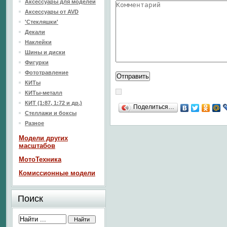
Аксессуары для моделей
Аксессуары от AVD
'Стекляшки'
Декали
Наклейки
Шины и диски
Фигурки
Фототравление
КИТы
КИТы-металл
КИТ (1:87, 1:72 и др.)
Поделиться…
Стеллажи и боксы
Разное
Модели других
масштабов
МотоТехника
Комиссионные модели
Поиск