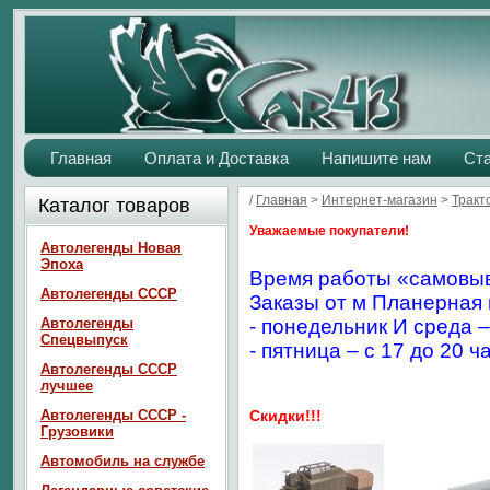
Главная
Оплата и Доставка
Напишите нам
Ст
/
Главная
>
Интернет-магазин
>
Тракт
Каталог товаров
Уважаемые покупатели!
Автолегенды Новая
Эпоха
Время работы «самовыв
Автолегенды СССР
Заказы от м Планерная 
Автолегенды
- понедельник И среда –
Спецвыпуск
- пятница – с 17 до 20 ч
Автолегенды СССР
лучшее
Автолегенды СССР -
Скидки!!!
Грузовики
Автомобиль на службе