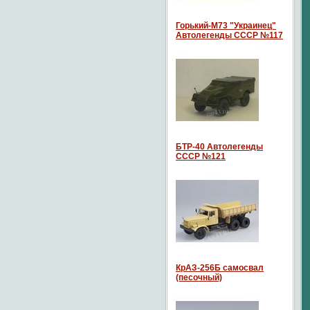
Горький-М73 "Украинец"
Автолегенды СССР №117
БТР-40 Автолегенды
СССР №121
КрАЗ-256Б самосвал
(песочный)