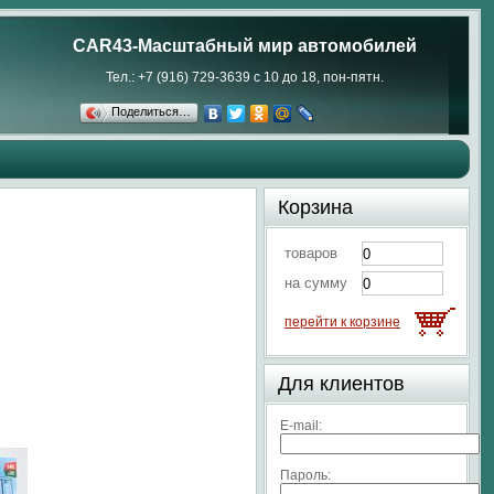
CAR43-Масштабный мир автомобилей
Тел.: +7 (916) 729-3639 с 10 до 18, пон-пятн.
Поделиться…
Корзина
товаров
на сумму
перейти к корзине
Для клиентов
E-mail:
Пароль: