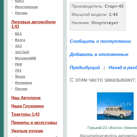
КрАЗ
Производитель:
Старт-43
Иностранные
Прочие
Масштаб модели:
1:43
Легковые автомобили
Наличие:
Отсутствует
1:43
ВАЗ
Волга
Сообщить о поступлении
ЗАЗ
ЗиС/ЗиЛ
Добавить в отложенные
Москвич/ИЖ
РАФ
Предыдущий
Назад в раз
|
УАЗ
Škoda
С этим часто заказывают:
Иномарки
Прочие
Наш Aвтопром
Наши Грузовики
Тракторы 1:43
Прицепы и аксессуары
Горький 22 «Волга» (беже
Умелым ручкам
Масштабная модель автомобиля