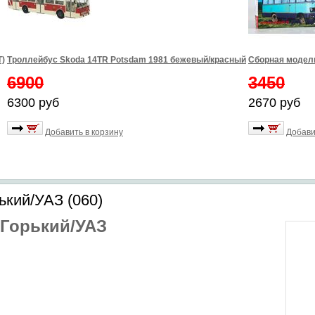
Т)
Троллейбус Skoda 14TR Potsdam 1981 бежевый/красный
Сборная модель
6900
3450
6300 руб
2670 руб
Добавить в корзину
Добави
кий/УАЗ (060)
Горький/УАЗ