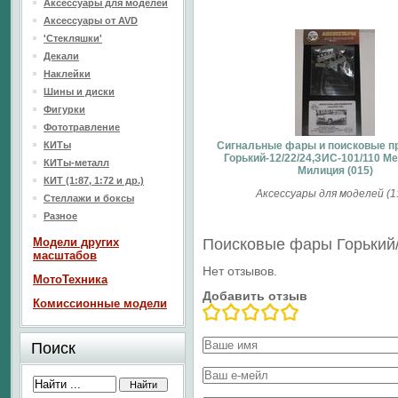
Аксессуары для моделей
Аксессуары от AVD
'Стекляшки'
Декали
Наклейки
Шины и диски
Фигурки
Фототравление
КИТы
Сигнальные фары и поисковые п
Горький-12/22/24,ЗИС-101/110 
КИТы-металл
Милиция (015)
КИТ (1:87, 1:72 и др.)
Аксессуары для моделей (1:
Стеллажи и боксы
Разное
Модели других
Поисковые фары Горький/
масштабов
Нет отзывов.
МотоТехника
Добавить отзыв
Комиссионные модели
Поиск