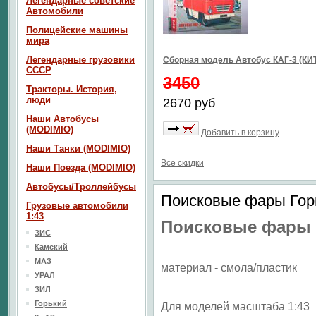
Легендарные советские
Автомобили
Полицейские машины
мира
Легендарные грузовики
Сборная модель Автобус КАГ-3 (КИ
СССР
3450
Тракторы. История,
люди
2670 руб
Наши Автобусы
(MODIMIO)
Добавить в корзину
Наши Танки (MODIMIO)
Все скидки
Наши Поезда (MODIMIO)
Автобусы/Троллейбусы
Поисковые фары Горь
Грузовые автомобили
1:43
Поисковые фары 
ЗИС
Камский
МАЗ
материал - смола/пластик
УРАЛ
ЗИЛ
Горький
Для моделей масштаба 1:43