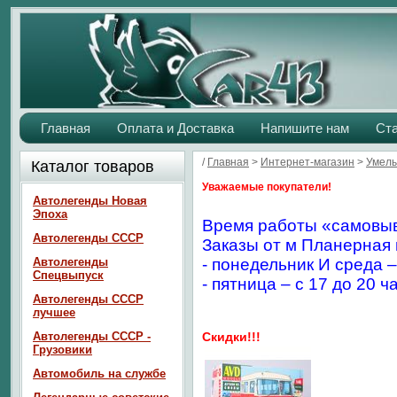
Главная
Оплата и Доставка
Напишите нам
Ст
/
Главная
>
Интернет-магазин
>
Умелы
Каталог товаров
Уважаемые покупатели!
Автолегенды Новая
Эпоха
Время работы «самовыв
Автолегенды СССР
Заказы от м Планерная 
Автолегенды
- понедельник И среда –
Спецвыпуск
- пятница – с 17 до 20 ч
Автолегенды СССР
лучшее
Автолегенды СССР -
Скидки!!!
Грузовики
Автомобиль на службе