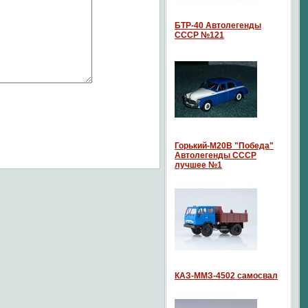
БТР-40 Автолегенды
СССР №121
Горький-М20В "Победа"
Автолегенды СССР
лучшее №1
КАЗ-ММЗ-4502 самосвал