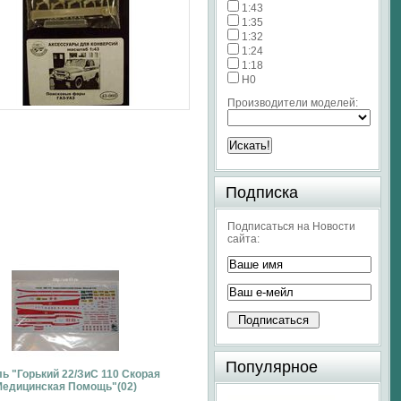
1:43
1:35
1:32
1:24
1:18
H0
Производители моделей:
Подписка
Подписаться на Новости
сайта:
Популярное
ь "Горький 22/ЗиС 110 Скорая
едицинская Помощь"(02)