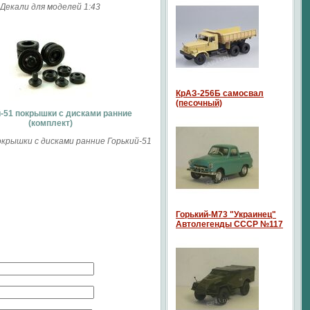
Декали для моделей 1:43
КрАЗ-256Б самосвал
(песочный)
й-51 покрышки с дисками ранние
(комплект)
крышки с дисками ранние Горький-51
Горький-М73 "Украинец"
Автолегенды СССР №117