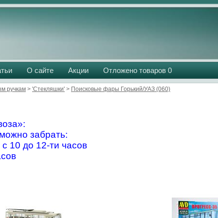
атьи
О сайте
Акции
Отложено товаров
0
м ручкам
>
'Стекляшки'
>
Поисковые фары Горький/УАЗ (060)
оза»:
можно забрать:
 с 10 до 12-ти часов
асов