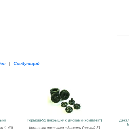
дел
Следующий
|
вый)
Горький-51 покрышки с дисками (комплект)
Декал
М
 (1:43)
Комплект покрышки с дисками Горький-51