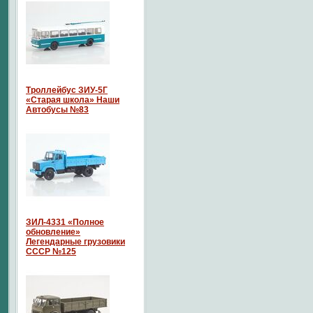
Троллейбус ЗИУ-5Г
«Старая школа» Наши
Автобусы №83
ЗИЛ-4331 «Полное
обновление»
Легендарные грузовики
СССР №125