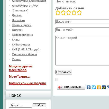
Аксессуары для моделей
Нет отзывов.
Аксессуары от AVD
Добавить отзыв
'Стекляшки'
Декали
Наклейки
Шины и диски
Фигурки
Фототравление
КИТы
КИТы-металл
КИТ (1:87, 1:72 и др.)
Стеллажи и боксы
Разное
Модели других
масштабов
МотоТехника
Комиссионные модели
Поделиться…
Поиск