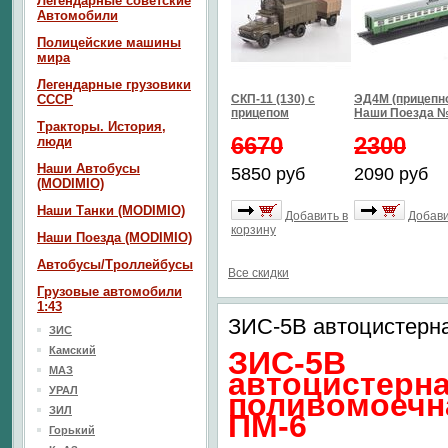
Легендарные советские
Автомобили
Полицейские машины
мира
Легендарные грузовики
СССР
СКП-11 (130) с
ЭД4М (прицепно
прицепом
Наши Поезда 
Тракторы. История,
6670
2300
люди
Наши Автобусы
5850 руб
2090 руб
(MODIMIO)
Наши Танки (MODIMIO)
Добавить в
Добави
корзину
Наши Поезда (MODIMIO)
Автобусы/Троллейбусы
Все скидки
Грузовые автомобили
1:43
ЗИС-5В автоцистерн
ЗИС
Камский
ЗИС-5В
МАЗ
автоцистерн
УРАЛ
поливомоечн
ЗИЛ
ПМ-6
Горький