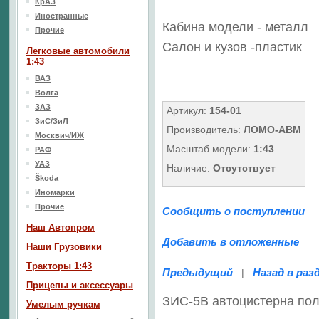
КрАЗ
Иностранные
Кабина модели - металл
Прочие
Салон
и кузов
-пластик
Легковые автомобили
1:43
ВАЗ
Волга
ЗАЗ
Артикул:
154-01
ЗиС/ЗиЛ
Производитель:
ЛОМО-АВМ
Москвич/ИЖ
Масштаб модели:
1:43
РАФ
УАЗ
Наличие:
Отсутствует
Škoda
Иномарки
Прочие
Сообщить о поступлении
Наш Aвтопром
Добавить в отложенные
Наши Грузовики
Тракторы 1:43
Предыдущий
Назад в раз
|
Прицепы и аксессуары
ЗИС-5В автоцистерна по
Умелым ручкам