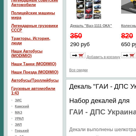
Легендарные советские
Автомобили
Полицейские машины
мира
Легендарные грузовики
Декаль "Ваз-1111 ОКА"
Колесны
СССР
350
820
Тракторы. История,
люди
290 руб
650 р
Наши Автобусы
(MODIMIO)
Добавить в корзину
Наши Танки (MODIMIO)
Все скидки
Наши Поезда (MODIMIO)
Автобусы/Троллейбусы
Декаль "ГАИ - ДПС У
Грузовые автомобили
1:43
Набор декалей для
ЗИС
Камский
ГАИ - ДПС Украи
МАЗ
УРАЛ
ЗИЛ
Декали выполнены шелкотраф
Горький