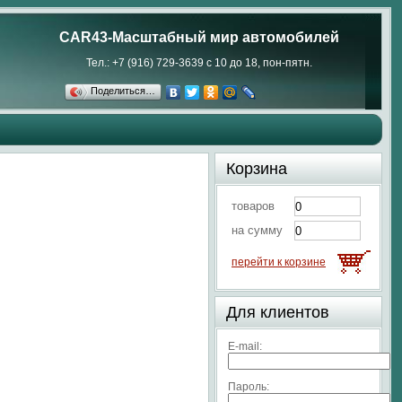
CAR43-Масштабный мир автомобилей
Тел.: +7 (916) 729-3639 с 10 до 18, пон-пятн.
Поделиться…
Корзина
товаров
на сумму
перейти к корзине
Для клиентов
E-mail:
Пароль: