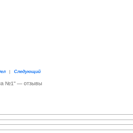
дел
Следующий
|
на №1" — отзывы