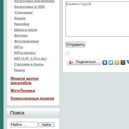
Аксессуары для моделей
Аксессуары от AVD
'Стекляшки'
Декали
Наклейки
Шины и диски
Фигурки
Фототравление
КИТы
КИТы-металл
КИТ (1:87, 1:72 и др.)
Поделиться…
Стеллажи и боксы
Разное
Модели других
масштабов
МотоТехника
Комиссионные модели
Поиск