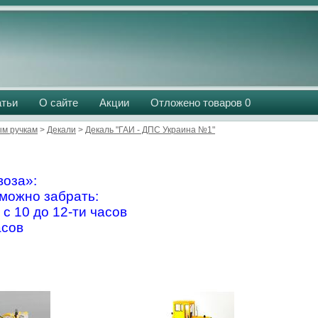
атьи
О сайте
Акции
Отложено товаров
0
м ручкам
>
Декали
>
Декаль "ГАИ - ДПС Украина №1"
оза»:
можно забрать:
 с 10 до 12-ти часов
асов