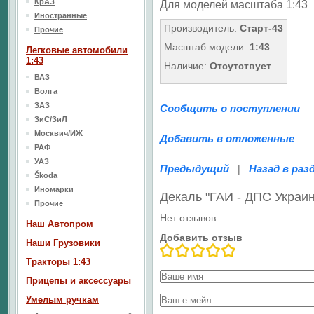
КрАЗ
Для моделей масштаба 1:43
Иностранные
Производитель:
Старт-43
Прочие
Масштаб модели:
1:43
Легковые автомобили
1:43
Наличие:
Отсутствует
ВАЗ
Волга
ЗАЗ
Сообщить о поступлении
ЗиС/ЗиЛ
Москвич/ИЖ
Добавить в отложенные
РАФ
УАЗ
Предыдущий
Назад в раз
|
Škoda
Иномарки
Декаль "ГАИ - ДПС Украи
Прочие
Нет отзывов.
Наш Aвтопром
Добавить отзыв
Наши Грузовики
Тракторы 1:43
Прицепы и аксессуары
Умелым ручкам