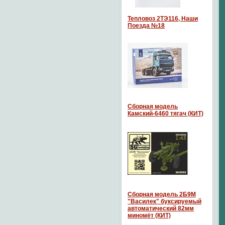
Тепловоз 2ТЭ116, Наши
Поезда №18
Сборная модель
Камский-6460 тягач (КИТ)
Сборная модель 2Б9М
"Василек" буксируемый
автоматический 82мм
миномёт (КИТ)