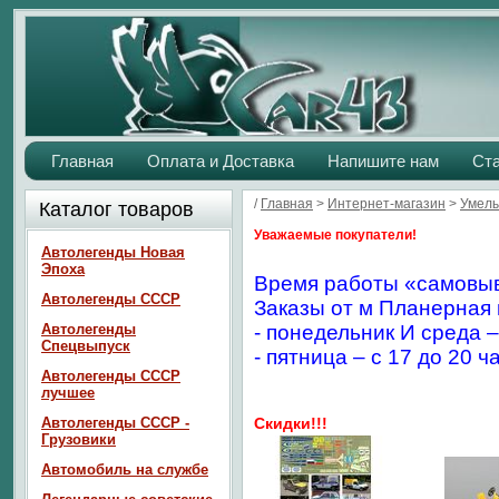
Главная
Оплата и Доставка
Напишите нам
Ст
/
Главная
>
Интернет-магазин
>
Умелы
Каталог товаров
Уважаемые покупатели!
Автолегенды Новая
Эпоха
Время работы «самовыв
Автолегенды СССР
Заказы от м Планерная 
Автолегенды
- понедельник И среда –
Спецвыпуск
- пятница – с 17 до 20 ч
Автолегенды СССР
лучшее
Автолегенды СССР -
Скидки!!!
Грузовики
Автомобиль на службе