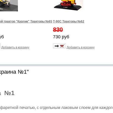
й трактор "Карлик" Тракторы №65
Т-90С Тракторы №62
830
уб
730 руб
Добавить в корзину
Добавить в корзину
краина №1"
на №1
аретной печатью, с отдельным лаковым слоем для каждог