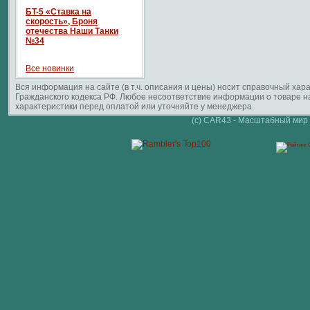
БT-5 «Ставка на
скорость», Броня
отечества Наши Танки
№34
Все новинки
Вся информация на сайте (в т.ч. описания и цены) носит справочный ха
Гражданского кодекса РФ. Любое несоответствие информации о товаре 
характеристики перед оплатой или уточняйте у менеджера.
(c) CAR43 - Масштабный мир