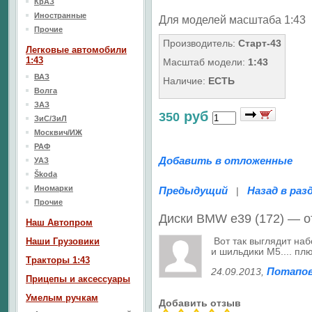
КрАЗ
Иностранные
Для моделей масштаба 1:43
Прочие
Производитель:
Старт-43
Легковые автомобили
1:43
Масштаб модели:
1:43
ВАЗ
Наличие:
ЕСТЬ
Волга
ЗАЗ
руб
350
ЗиС/ЗиЛ
Москвич/ИЖ
РАФ
Добавить в отложенные
УАЗ
Škoda
Иномарки
Предыдущий
Назад в раз
|
Прочие
Диски BMW e39 (172) — 
Наш Aвтопром
Вот так выглядит наб
Наши Грузовики
и шильдики M5.... пл
Тракторы 1:43
Потапов
24.09.2013
,
Прицепы и аксессуары
Умелым ручкам
Добавить отзыв