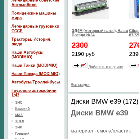
Легендарные советские
Автомобили
Полицейские машины
мира
Легендарные грузовики
СССР
ЭД4М (моторный вагон), Наши
Сбор
Поезда №24
87(S5
Тракторы. История,
2300
27
люди
Наши Автобусы
2190 руб
239
(MODIMIO)
Наши Танки (MODIMIO)
Добавить в корзину
Наши Поезда (MODIMIO)
Автобусы/Троллейбусы
Все скидки
Грузовые автомобили
1:43
Диски BMW e39 (172)
ЗИС
Камский
Диски BMW e39
МАЗ
УРАЛ
ЗИЛ
материал - смола/пластик
Горький