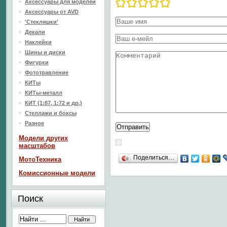
Аксессуары для моделей
Аксессуары от AVD
'Стекляшки'
Декали
Наклейки
Шины и диски
Фигурки
Фототравление
КИТы
КИТы-металл
КИТ (1:87, 1:72 и др.)
Стеллажи и боксы
Разное
Модели других
масштабов
Поделиться…
МотоТехника
Комиссионные модели
Поиск