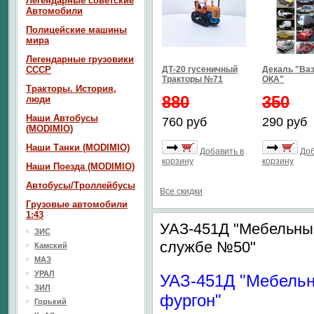
Легендарные советские
Автомобили
Полицейские машины
мира
Легендарные грузовики
СССР
ДТ-20 гусеничный
Декаль "Ваз
Тракторы №71
ОКА"
Тракторы. История,
880
350
люди
Наши Автобусы
760 руб
290 руб
(MODIMIO)
Наши Танки (MODIMIO)
Добавить в
Доб
корзину
корзину
Наши Поезда (MODIMIO)
Автобусы/Троллейбусы
Все скидки
Грузовые автомобили
1:43
УАЗ-451Д "Мебельны
ЗИС
службе №50"
Камский
МАЗ
УРАЛ
УАЗ-451Д "Мебель
ЗИЛ
фургон"
Горький