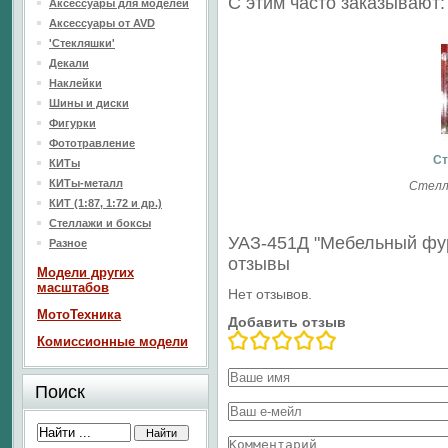
С этим часто заказывают:
Аксессуары для моделей
Аксессуары от AVD
'Стекляшки'
Декали
Наклейки
Шины и диски
Фигурки
Фототравление
Ст
КИТы
КИТы-металл
Стелл
КИТ (1:87, 1:72 и др.)
Стеллажи и боксы
УАЗ-451Д "Мебельный фу
Разное
отзывы
Модели других
масштабов
Нет отзывов.
МотоТехника
Добавить отзыв
Комиссионные модели
Поиск