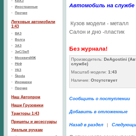
КрАЗ
Автомобиль на службе
Иностранные
Прочие
Легковые автомобили
Кузов модели - металл
1:43
Салон
и дно
-пластик
ВАЗ
Волга
ЗАЗ
Без журнала!
ЗиС/ЗиЛ
Москвич/ИЖ
Производитель:
DeAgostini (Ав
службе)
РАФ
УАЗ
Масштаб модели:
1:43
Škoda
Наличие:
Отсутствует
Иномарки
Прочие
Наш Aвтопром
Сообщить о поступлении
Наши Грузовики
Добавить в отложенные
Тракторы 1:43
Прицепы и аксессуары
Назад в раздел
Следующи
|
Умелым ручкам