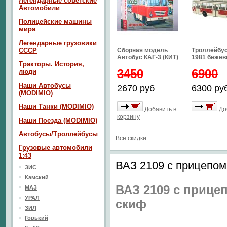
Легендарные советские
Автомобили
Полицейские машины
мира
Легендарные грузовики
СССР
Сборная модель
Троллейбус
Автобус КАГ-3 (КИТ)
1981 бежев
Тракторы. История,
3450
6900
люди
Наши Автобусы
2670 руб
6300 ру
(MODIMIO)
Наши Танки (MODIMIO)
Добавить в
До
корзину
Наши Поезда (MODIMIO)
Автобусы/Троллейбусы
Все скидки
Грузовые автомобили
1:43
ВАЗ 2109 с прицепом
ЗИС
Камский
ВАЗ 2109 с прице
МАЗ
УРАЛ
скиф
ЗИЛ
Горький