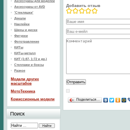
Аксессуары для моделей
Добавить отзыв
Аксессуары от AVD
'Стекляшки'
Декали
Наклейки
Шины и диски
Фигурки
Фототравление
КИТы
КИТы-металл
КИТ (1:87, 1:72 и др.)
Стеллажи и боксы
Разное
Модели других
масштабов
МотоТехника
Комиссионные модели
Поделиться…
Поиск