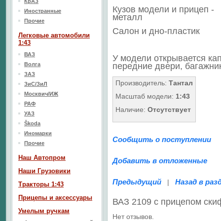
КрАЗ
Кузов модели и прицеп -
Иностранные
металл
Прочие
Салон
и дно
-пластик
Легковые автомобили
1:43
ВАЗ
У модели открывается кап
Волга
передние двери, багажни
ЗАЗ
Производитель:
Тантал
ЗиС/ЗиЛ
Москвич/ИЖ
Масштаб модели:
1:43
РАФ
Наличие:
Отсутствует
УАЗ
Škoda
Иномарки
Сообщить о поступлении
Прочие
Наш Aвтопром
Добавить в отложенные
Наши Грузовики
Предыдущий
Назад в раз
|
Тракторы 1:43
Прицепы и аксессуары
ВАЗ 2109 с прицепом ски
Умелым ручкам
Нет отзывов.