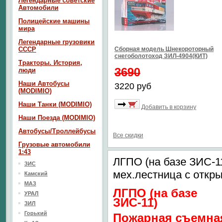
Легендарные советские
Автомобили
Полицейские машины
мира
Легендарные грузовики
СССР
Сборная модель Шнекороторный
снегоболотоход ЗИЛ-4904(КИТ)
Тракторы. История,
3690
люди
Наши Автобусы
3220 руб
(MODIMIO)
Наши Танки (MODIMIO)
Добавить в корзину
Наши Поезда (MODIMIO)
Автобусы/Троллейбусы
Все скидки
Грузовые автомобили
1:43
ЛГПО (на базе ЗИС-1
ЗИС
мех.лестница с откры
Камский
МАЗ
ЛГПО (на базе
УРАЛ
ЗИС-11)
ЗИЛ
Горький
Пожарная съемна