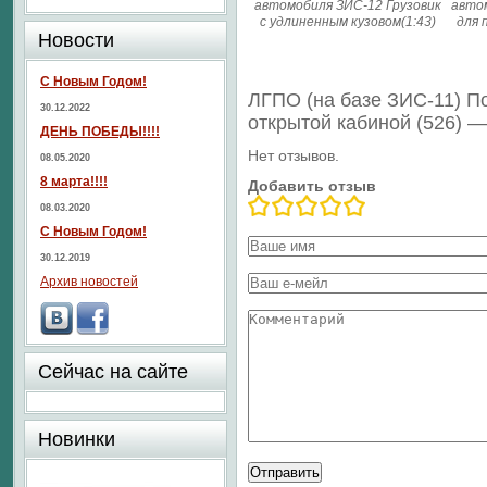
автомобиля ЗИС-12 Грузовик
авто
с удлиненным кузовом(1:43)
для 
Новости
С Новым Годом!
ЛГПО (на базе ЗИС-11) П
30.12.2022
открытой кабиной (526) 
ДЕНЬ ПОБЕДЫ!!!!
Нет отзывов.
08.05.2020
8 марта!!!!
Добавить отзыв
08.03.2020
С Новым Годом!
30.12.2019
Архив новостей
Сейчас на сайте
Новинки