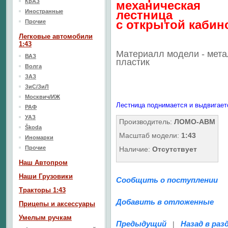
КрАЗ
механическая
Иностранные
лестница
с открытой кабин
Прочие
Легковые автомобили
1:43
Материалл модели - мета
ВАЗ
пластик
Волга
ЗАЗ
ЗиС/ЗиЛ
Москвич/ИЖ
Лестница поднимается и выдвигает
РАФ
УАЗ
Производитель:
ЛОМО-АВМ
Škoda
Масштаб модели:
1:43
Иномарки
Прочие
Наличие:
Отсутствует
Наш Aвтопром
Наши Грузовики
Сообщить о поступлении
Тракторы 1:43
Добавить в отложенные
Прицепы и аксессуары
Умелым ручкам
Предыдущий
Назад в раз
|