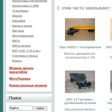
Аксессуары для моделей
Аксессуары от AVD
С этим часто заказывают:
'Стекляшки'
Декали
Наклейки
Шины и диски
Фигурки
Фототравление
КИТы
КИТы-металл
Урал 44202 с полуприцепом
ЗИС
КИТ (1:87, 1:72 и др.)
Модель автомобиля с
Стеллажи и боксы
М
полуприцепом (1:43)
Разное
Модели других
масштабов
МотоТехника
Комиссионные модели
Поиск
ЗИС-12 Грузовик с
З
удлиненным кузовом
пе
Масштабная модель
М