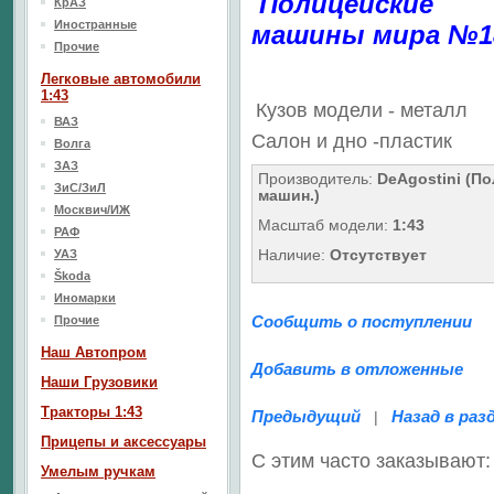
Полицейские
КрАЗ
Иностранные
машины мира №1
Прочие
Легковые автомобили
1:43
Кузов модели - металл
ВАЗ
Салон
и дно
-пластик
Волга
ЗАЗ
Производитель:
DeAgostini (По
ЗиС/ЗиЛ
машин.)
Москвич/ИЖ
Масштаб модели:
1:43
РАФ
Наличие:
Отсутствует
УАЗ
Škoda
Иномарки
Сообщить о поступлении
Прочие
Наш Aвтопром
Добавить в отложенные
Наши Грузовики
Тракторы 1:43
Предыдущий
Назад в раз
|
Прицепы и аксессуары
С этим часто заказывают:
Умелым ручкам