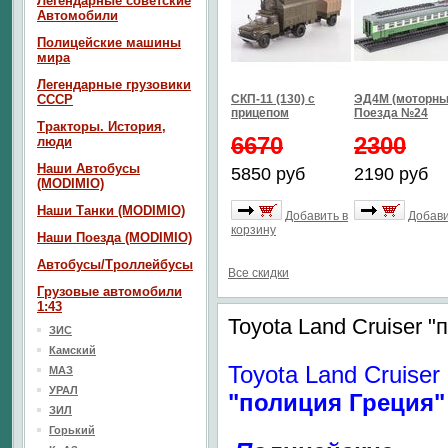
Легендарные советские
Автомобили
Полицейские машины
мира
Легендарные грузовики
СССР
СКП-11 (130) с
ЭД4М (моторный
прицепом
Поезда №24
Тракторы. История,
6670
2300
люди
Наши Автобусы
5850 руб
2190 руб
(MODIMIO)
Наши Танки (MODIMIO)
Добавить в
Добави
корзину
Наши Поезда (MODIMIO)
Автобусы/Троллейбусы
Все скидки
Грузовые автомобили
1:43
Toyota Land Cruiser 
ЗИС
Камский
Toyota Land Cruiser
МАЗ
УРАЛ
"полиция Греция"
ЗИЛ
Горький