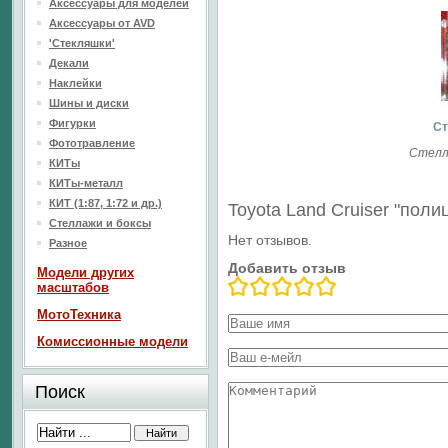
Аксессуары для моделей
Аксессуары от AVD
'Стекляшки'
Декали
Наклейки
Шины и диски
Фигурки
Ст
Фототравление
Стелл
КИТы
КИТы-металл
КИТ (1:87, 1:72 и др.)
Toyota Land Cruiser "пол
Стеллажи и боксы
Нет отзывов.
Разное
Добавить отзыв
Модели других
масштабов
МотоТехника
Комиссионные модели
Поиск