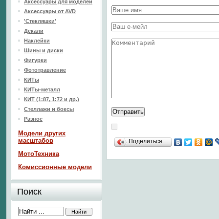
Аксессуары для моделей
Аксессуары от AVD
'Стекляшки'
Декали
Наклейки
Шины и диски
Фигурки
Фототравление
КИТы
КИТы-металл
КИТ (1:87, 1:72 и др.)
Стеллажи и боксы
Разное
Модели других
масштабов
Поделиться…
МотоТехника
Комиссионные модели
Поиск