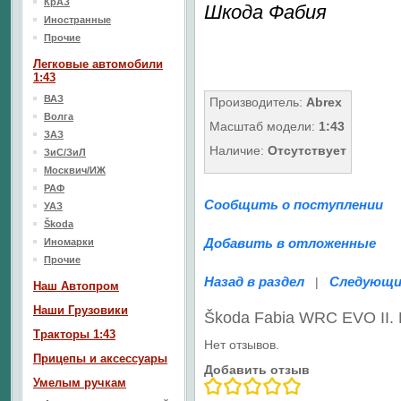
КрАЗ
Шкода Фабия
Иностранные
Прочие
Легковые автомобили
1:43
ВАЗ
Производитель:
Abrex
Волга
Масштаб модели:
1:43
ЗАЗ
Наличие:
Отсутствует
ЗиС/ЗиЛ
Москвич/ИЖ
РАФ
Сообщить о поступлении
УАЗ
Škoda
Добавить в отложенные
Иномарки
Прочие
Назад в раздел
Следующи
|
Наш Aвтопром
Наши Грузовики
Škoda Fabia WRC EVO II. 
Тракторы 1:43
Нет отзывов.
Прицепы и аксессуары
Добавить отзыв
Умелым ручкам