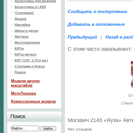
Аксессуары для моделей
Аксессуары от AVD
Сообщить о поступлении
'Стекляшки'
Декали
Добавить в отложенные
Наклейки
Шины и диски
Предыдущий
Назад в раз
Фигурки
|
Фототравление
С этим часто заказывают:
КИТы
КИТы-металл
КИТ (1:87, 1:72 и др.)
Стеллажи и боксы
Разное
Модели других
масштабов
МотоТехника
Ст
Комиссионные модели
Стелл
Поиск
Москвич 2143 «Яуза» Ав
Нет отзывов.