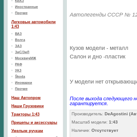
КрАЗ
Иностранные
Прочие
Автолегенды СССР № 1
Легковые автомобили
1:43
ВАЗ
Волга
ЗАЗ
Кузов модели - металл
ЗиС/ЗиЛ
Салон
и дно
-пластик
Москвич/ИЖ
РАФ
УАЗ
Škoda
У модели нет открывающи
Иномарки
Прочие
Наш Aвтопром
После выхода следующего н
гарантируется.
Наши Грузовики
Производитель:
DeAgostini (А
Тракторы 1:43
Масштаб модели:
1:43
Прицепы и аксессуары
Наличие:
Отсутствует
Умелым ручкам