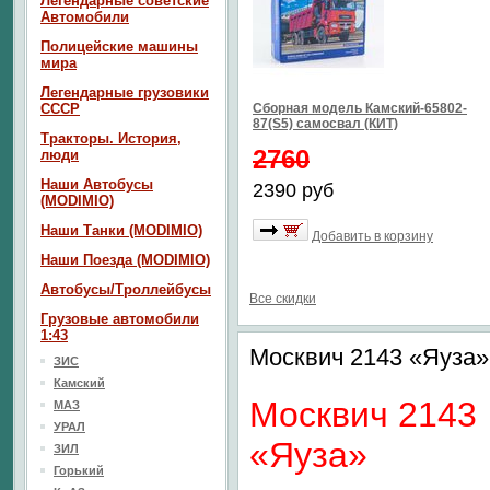
Легендарные советские
Автомобили
Полицейские машины
мира
Легендарные грузовики
СССР
Сборная модель Камский-65802-
87(S5) самосвал (КИТ)
Тракторы. История,
2760
люди
Наши Автобусы
2390 руб
(MODIMIO)
Наши Танки (MODIMIO)
Добавить в корзину
Наши Поезда (MODIMIO)
Автобусы/Троллейбусы
Все скидки
Грузовые автомобили
1:43
Москвич 2143 «Яуза
ЗИС
Камский
Москвич 2143
МАЗ
УРАЛ
«Яуза»
ЗИЛ
Горький