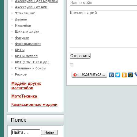
Аксессуары для моделей
Аксессуары от AVD
'Стекляшки'
Декали
Наклейки
Шины и диски
Фигурки
Фототравление
КИТы
КИТы-металл
КИТ (1:87, 1:72 и др.)
Стеллажи и боксы
Поделиться…
Разное
Модели других
масштабов
МотоТехника
Комиссионные модели
Поиск