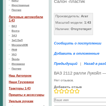
КрАЗ
Салон -пластик
Иностранные
Прочие
Производитель:
Агат
Легковые автомобили
1:43
Масштаб модели:
1:43
ВАЗ
Наличие:
Отсутствует
Волга
ЗАЗ
ЗиС/ЗиЛ
Сообщить о поступлении
Москвич/ИЖ
РАФ
Добавить в отложенные
УАЗ
Škoda
Предыдущий
Назад в раз
|
Иномарки
Прочие
ВАЗ 2112 ралли Лукойл 
Наш Aвтопром
Нет отзывов.
Наши Грузовики
Добавить отзыв
Тракторы 1:43
Прицепы и аксессуары
Умелым ручкам