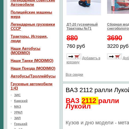
Легендарные советские
Автомобили
Полицейские машины
мира
Легендарные грузовики
ДТ-20 гусеничный
Сборная мо
СССР
Тракторы №71
снегоболото
880
3690
Тракторы. История,
люди
760 руб
3220 руб
Наши Автобусы
(MODIMIO)
Добавить в
Доб
Наши Танки (MODIMIO)
корзину
Наши Поезда (MODIMIO)
Все скидки
Автобусы/Троллейбусы
Грузовые автомобили
1:43
ВАЗ 2112 ралли Луко
ЗИС
ВАЗ
2112
ралли
Камский
Лукойл
МАЗ
УРАЛ
ЗИЛ
Кузов и дно модели - мет
Горький