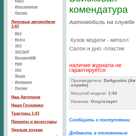
КрАЗ
комендатура
Иностранные
Прочие
Автомобиль на службе
Легковые автомобили
1:43
ВАЗ
Кузов модели - металл
Волга
ЗАЗ
Салон
и дно
-пластик
ЗиС/ЗиЛ
Москвич/ИЖ
РАФ
наличие журнала не
гарантируется
УАЗ
Škoda
Производитель:
DeAgostini (Ав
Иномарки
службе)
Прочие
Масштаб модели:
1:43
Наш Aвтопром
Наличие:
Отсутствует
Наши Грузовики
Тракторы 1:43
Сообщить о поступлении
Прицепы и аксессуары
Умелым ручкам
Добавить в отложенные