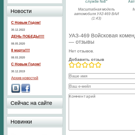
службе №8"
Авт
Масштабная модель
М
Новости
автомобиля УАЗ 469 ВАИ
(1:43)
С Новым Годом!
30.12.2022
УАЗ-469 Войсковая комен
ДЕНЬ ПОБЕДЫ!!!!
— отзывы
08.05.2020
8 марта!!!!
Нет отзывов.
08.03.2020
Добавить отзыв
С Новым Годом!
30.12.2019
Архив новостей
Сейчас на сайте
Новинки