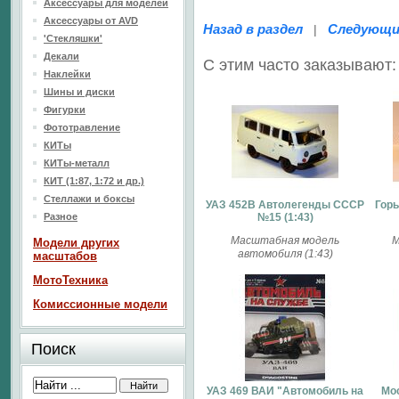
Аксессуары для моделей
Аксессуары от AVD
Назад в раздел
Следующи
|
'Стекляшки'
Декали
С этим часто заказывают:
Наклейки
Шины и диски
Фигурки
Фототравление
КИТы
КИТы-металл
КИТ (1:87, 1:72 и др.)
Стеллажи и боксы
УАЗ 452B Автолегенды СССР
Горь
Разное
№15 (1:43)
Масштабная модель
М
Модели других
автомобиля (1:43)
масштабов
МотоТехника
Комиссионные модели
Поиск
УАЗ 469 ВАИ "Автомобиль на
Мо