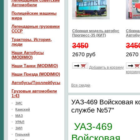
Легендарные советские
Автомобили
Полицейские машины
мира
Легендарные грузовики
СССР
Сборная модель автобус
Сборна
Прогресс-35 (КИТ)
Автобус
Тракторы. История,
3450
345
люди
Наши Автобусы
2670 руб
2670
(MODIMIO)
Наши Танки (MODIMIO)
Добавить в корзину
корзину
Наши Поезда (MODIMIO)
Автобусы/Троллейбусы
Все скидки
Грузовые автомобили
1:43
УАЗ-469 Войсковая к
ЗИС
службе №57"
Камский
МАЗ
УРАЛ
УАЗ-469
ЗИЛ
Горький
Войсковая