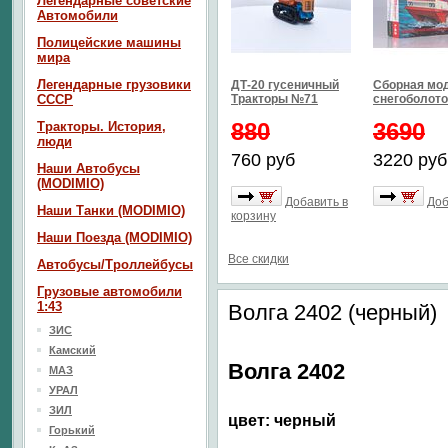
Легендарные советские
Автомобили
Полицейские машины
мира
Легендарные грузовики
ДТ-20 гусеничный
Сборная мо
СССР
Тракторы №71
снегоболото
880
3690
Тракторы. История,
люди
760 руб
3220 руб
Наши Автобусы
(MODIMIO)
Добавить в
Доб
Наши Танки (MODIMIO)
корзину
Наши Поезда (MODIMIO)
Все скидки
Автобусы/Троллейбусы
Грузовые автомобили
1:43
Волга 2402 (черный)
ЗИС
Камский
Волга 2402
МАЗ
УРАЛ
ЗИЛ
цвет: черный
Горький