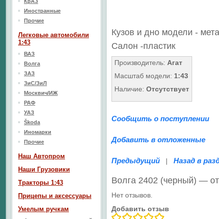
КрАЗ
Иностранные
Прочие
Кузов и дно модели - мет
Легковые автомобили
1:43
Салон -пластик
ВАЗ
Производитель:
Агат
Волга
ЗАЗ
Масштаб модели:
1:43
ЗиС/ЗиЛ
Наличие:
Отсутствует
Москвич/ИЖ
РАФ
УАЗ
Сообщить о поступлении
Škoda
Иномарки
Добавить в отложенные
Прочие
Наш Aвтопром
Предыдущий
Назад в раз
|
Наши Грузовики
Волга 2402 (черный) — о
Тракторы 1:43
Нет отзывов.
Прицепы и аксессуары
Добавить отзыв
Умелым ручкам