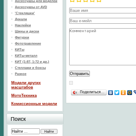
Аксессуары для моделей
Аксессуары от AVD
'Стекляшки'
Декали
Наклейки
Шины и диски
Фигурки
Фототравление
КИТы
КИТы-металл
КИТ (1:87, 1:72 и др.)
Стеллажи и боксы
Разное
Модели других
масштабов
Поделиться…
МотоТехника
Комиссионные модели
Поиск