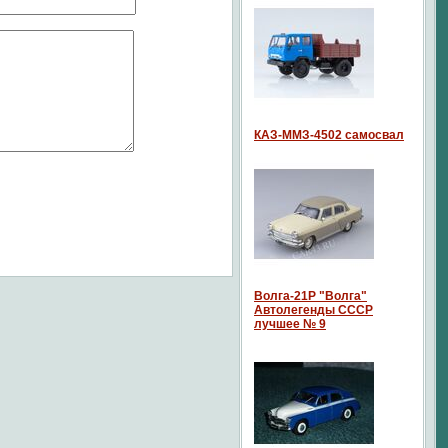
КАЗ-ММЗ-4502 самосвал
Волга-21P "Волга"
Автолегенды СССР
лучшее № 9