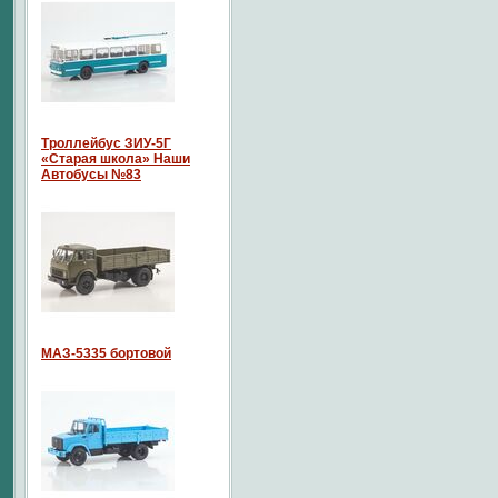
Троллейбус ЗИУ-5Г
«Старая школа» Наши
Автобусы №83
МАЗ-5335 бортовой