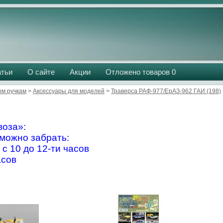
атьи
О сайте
Акции
Отложено товаров
0
м ручкам
>
Аксессуары для моделей
>
Траверса РАФ-977/ЕрАЗ-962 ГАИ (198)
оза»:
можно забрать:
 с 10 до 12-ти часов
асов