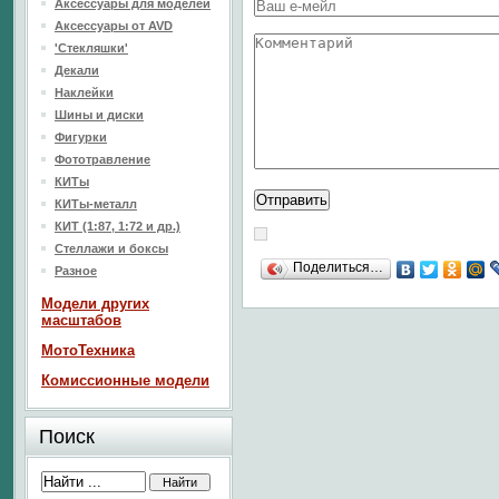
Аксессуары для моделей
Аксессуары от AVD
'Стекляшки'
Декали
Наклейки
Шины и диски
Фигурки
Фототравление
КИТы
КИТы-металл
КИТ (1:87, 1:72 и др.)
Стеллажи и боксы
Поделиться…
Разное
Модели других
масштабов
МотоТехника
Комиссионные модели
Поиск