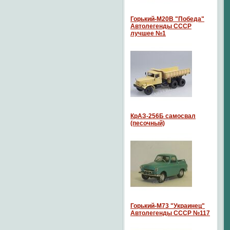
Горький-М20В "Победа"
Автолегенды СССР
лучшее №1
КрАЗ-256Б самосвал
(песочный)
Горький-М73 "Украинец"
Автолегенды СССР №117