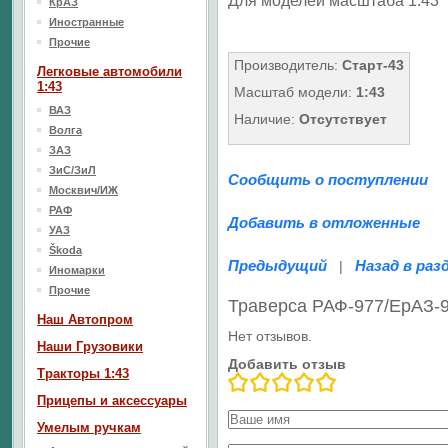
Для моделей масштаба 1:43
КрАЗ
Иностранные
Прочие
Производитель:
Старт-43
Легковые автомобили
1:43
Масштаб модели:
1:43
ВАЗ
Наличие:
Отсутствует
Волга
ЗАЗ
ЗиС/ЗиЛ
Сообщить о поступлении
Москвич/ИЖ
РАФ
Добавить в отложенные
УАЗ
Škoda
Предыдущий
Назад в раз
|
Иномарки
Прочие
Траверса РАФ-977/ЕрАЗ-9
Наш Aвтопром
Нет отзывов.
Наши Грузовики
Добавить отзыв
Тракторы 1:43
Прицепы и аксессуары
Умелым ручкам