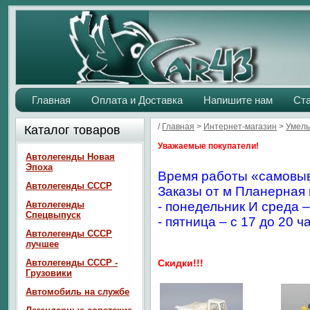
Главная
Оплата и Доставка
Напишите нам
Ст
/
Главная
>
Интернет-магазин
>
Умелы
Каталог товаров
Уважаемые покупатели!
Автолегенды Новая
Эпоха
Время работы «самовыв
Автолегенды СССР
Заказы от м Планерная 
Автолегенды
- понедельник И среда –
Спецвыпуск
- пятница – с 17 до 20 ч
Автолегенды СССР
лучшее
Автолегенды СССР -
Скидки!!!
Грузовики
Автомобиль на службе