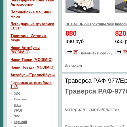
Легендарные советские
Автомобили
Полицейские машины
мира
Легендарные грузовики
DUTRA DR-50 Тракторы №68
Колесн
СССР
880
820
Тракторы. История,
люди
490 руб
650 
Наши Автобусы
(MODIMIO)
Добавить в корзину
Наши Танки (MODIMIO)
Все скидки
Наши Поезда (MODIMIO)
Автобусы/Троллейбусы
Траверса РАФ-977/Ер
Грузовые автомобили
1:43
Траверса РАФ-977
ЗИС
Камский
МАЗ
материал - смола/пластик
УРАЛ
ЗИЛ
Горький