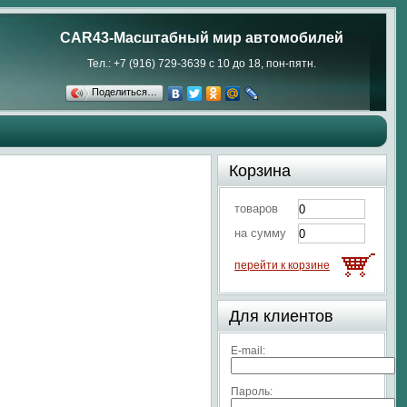
CAR43-Масштабный мир автомобилей
Тел.: +7 (916) 729-3639 с 10 до 18, пон-пятн.
Поделиться…
Корзина
товаров
на сумму
перейти к корзине
Для клиентов
E-mail:
Пароль: