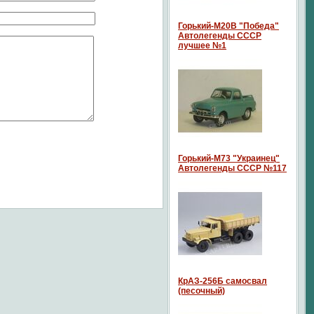
Горький-М20В "Победа"
Автолегенды СССР
лучшее №1
Горький-М73 "Украинец"
Автолегенды СССР №117
КрАЗ-256Б самосвал
(песочный)