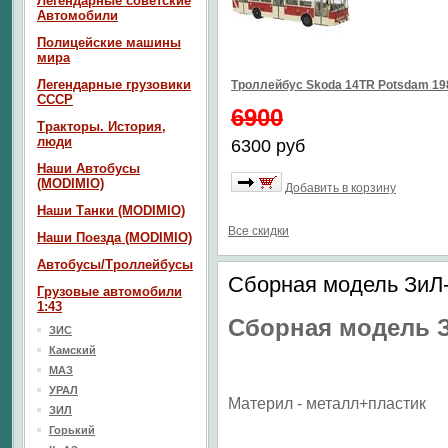
Легендарные советские
Автомобили
Полицейские машины
мира
Легендарные грузовики
Троллейбус Skoda 14TR Potsdam 1
СССР
6900
Тракторы. История,
люди
6300 руб
Наши Автобусы
(MODIMIO)
Добавить в корзину
Наши Танки (MODIMIO)
Все скидки
Наши Поезда (MODIMIO)
Автобусы/Троллейбусы
Сборная модель ЗиЛ-
Грузовые автомобили
1:43
Сборная модель З
ЗИС
Камский
МАЗ
УРАЛ
Материл - металл+пластик
ЗИЛ
Горький