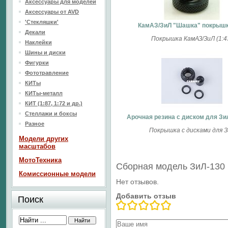
Аксессуары для моделей
Аксессуары от AVD
'Стекляшки'
КамАЗ/ЗиЛ "Шашка" покрышк
Декали
Покрышка КамАЗ/ЗиЛ (1:4
Наклейки
Шины и диски
Фигурки
Фототравление
КИТы
КИТы-металл
КИТ (1:87, 1:72 и др.)
Стеллажи и боксы
Арочная резина с диском для Зил
Разное
Покрышка с дисками для 
Модели других
масштабов
МотоТехника
Сборная модель ЗиЛ-130 
Комиссионные модели
Нет отзывов.
Добавить отзыв
Поиск