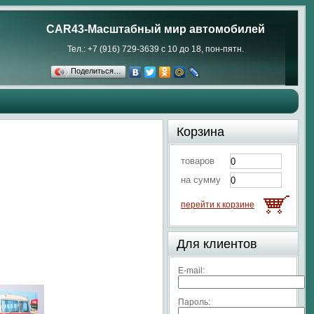
CAR43-Масштабный мир автомобилей
Тел.: +7 (916) 729-3639 с 10 до 18, пон-пятн.
Поделиться…
Корзина
товаров
на сумму
перейти к корзине
Для клиентов
E-mail:
Пароль: