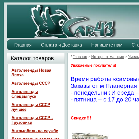
Главная
Оплата и Доставка
Напишите нам
Ст
/
Главная
>
Интернет-магазин
>
Умелы
Каталог товаров
Уважаемые покупатели!
Автолегенды Новая
Эпоха
Время работы «самовыв
Автолегенды СССР
Заказы от м Планерная 
Автолегенды
- понедельник И среда –
Спецвыпуск
- пятница – с 17 до 20 ч
Автолегенды СССР
лучшее
Автолегенды СССР -
Скидки!!!
Грузовики
Автомобиль на службе