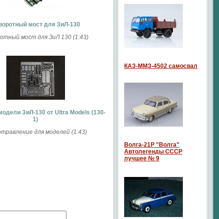
воротный мост для ЗиЛ-130
отный мост для ЗиЛ 130 (1:43)
КАЗ-ММЗ-4502 самосвал
одели ЗиЛ-130 от Ultra Models (130-
1)
травление для моделей (1:43)
Волга-21P "Волга"
Автолегенды СССР
лучшее № 9