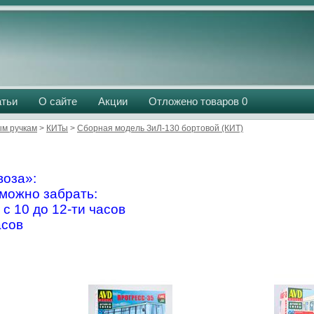
атьи
О сайте
Акции
Отложено товаров
0
м ручкам
>
КИТы
>
Сборная модель ЗиЛ-130 бортовой (КИТ)
оза»:
можно забрать:
 с 10 до 12-ти часов
асов