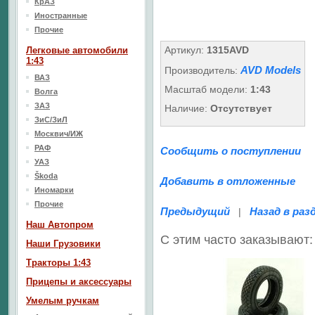
КрАЗ
Иностранные
Прочие
Артикул:
1315AVD
Легковые автомобили
1:43
AVD Models
Производитель:
ВАЗ
Масштаб модели:
1:43
Волга
ЗАЗ
Наличие:
Отсутствует
ЗиС/ЗиЛ
Москвич/ИЖ
РАФ
Сообщить о поступлении
УАЗ
Škoda
Добавить в отложенные
Иномарки
Прочие
Предыдущий
Назад в раз
|
Наш Aвтопром
С этим часто заказывают:
Наши Грузовики
Тракторы 1:43
Прицепы и аксессуары
Умелым ручкам