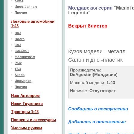
КрАЗ
Иностранные
Молдавская серия
"Masini 
Legenda"
Прочие
Легковые автомобили
Вскрыт блистер
1:43
ВАЗ
Волга
ЗАЗ
Кузов модели - металл
ЗиС/ЗиЛ
Москвич/ИЖ
Салон
и дно
-пластик
РАФ
УАЗ
Производитель:
DeAgostini(Молдавия)
Škoda
Иномарки
Масштаб модели:
1:43
Прочие
Наличие:
Отсутствует
Наш Aвтопром
Наши Грузовики
Сообщить о поступлении
Тракторы 1:43
Прицепы и аксессуары
Добавить в отложенные
Умелым ручкам