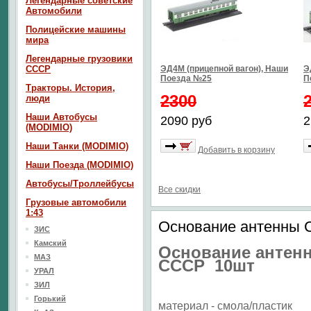
Легендарные советские
Автомобили
Полицейские машины
мира
Легендарные грузовики
СССР
ЭД4М (прицепной вагон), Наши
Э
Поезда №25
П
Тракторы. История,
2300
люди
Наши Автобусы
2090 руб
2
(MODIMIO)
Наши Танки (MODIMIO)
Добавить в корзину
Наши Поезда (MODIMIO)
Автобусы/Троллейбусы
Все скидки
Грузовые автомобили
1:43
Основание антенны 
ЗИС
Камский
Основание антен
МАЗ
СССР 10шт
УРАЛ
ЗИЛ
Горький
материал - смола/пластик