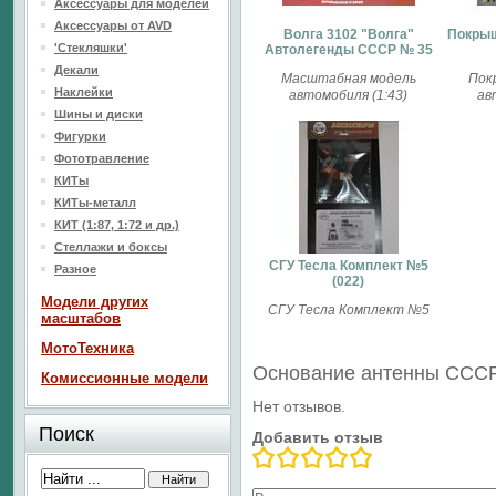
Аксессуары для моделей
Аксессуары от AVD
Волга 3102 "Волга"
Покрыш
'Стекляшки'
Автолегенды СССР № 35
Декали
Масштабная модель
Пок
Наклейки
автомобиля (1:43)
ав
Шины и диски
Фигурки
Фототравление
КИТы
КИТы-металл
КИТ (1:87, 1:72 и др.)
Стеллажи и боксы
СГУ Тесла Комплект №5
Разное
(022)
Модели других
СГУ Тесла Комплект №5
масштабов
МотоТехника
Основание антенны СССР
Комиссионные модели
Нет отзывов.
Поиск
Добавить отзыв