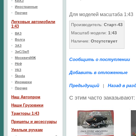
КрАЗ
Иностранные
Прочие
Для моделей масштаба 1:43
Легковые автомобили
Производитель:
Старт-43
1:43
Масштаб модели:
1:43
ВАЗ
Волга
Наличие:
Отсутствует
ЗАЗ
ЗиС/ЗиЛ
Москвич/ИЖ
Сообщить о поступлении
РАФ
УАЗ
Добавить в отложенные
Škoda
Иномарки
Предыдущий
Назад в раз
|
Прочие
Наш Aвтопром
С этим часто заказывают:
Наши Грузовики
Тракторы 1:43
Прицепы и аксессуары
Умелым ручкам