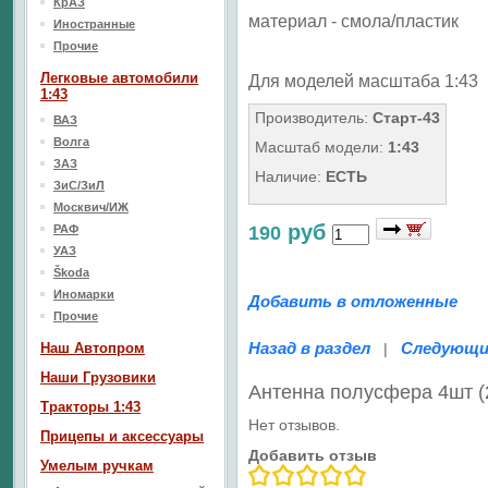
КрАЗ
материал - смола/пластик
Иностранные
Прочие
Легковые автомобили
Для моделей масштаба 1:43
1:43
Производитель:
Старт-43
ВАЗ
Волга
Масштаб модели:
1:43
ЗАЗ
Наличие:
ЕСТЬ
ЗиС/ЗиЛ
Москвич/ИЖ
руб
РАФ
190
УАЗ
Škoda
Иномарки
Добавить в отложенные
Прочие
Назад в раздел
Следующи
Наш Aвтопром
|
Наши Грузовики
Антенна полусфера 4шт (
Тракторы 1:43
Нет отзывов.
Прицепы и аксессуары
Добавить отзыв
Умелым ручкам