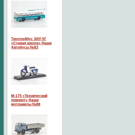
Троллейбус ЗИУ-5Г
«Старая школа» Наши
Автобусы №83
М-175 «Технический
поворот» Наши
мотоциклы №88