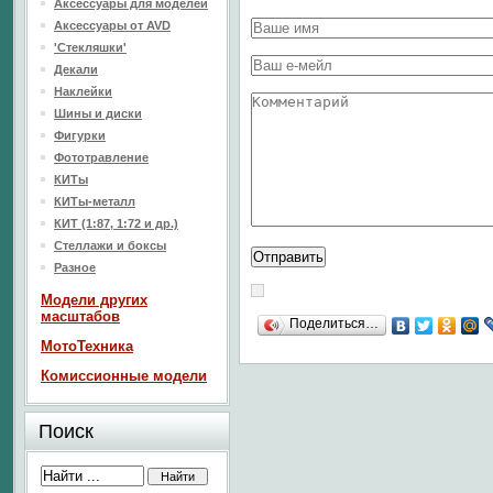
Аксессуары для моделей
Аксессуары от AVD
'Стекляшки'
Декали
Наклейки
Шины и диски
Фигурки
Фототравление
КИТы
КИТы-металл
КИТ (1:87, 1:72 и др.)
Стеллажи и боксы
Разное
Модели других
масштабов
Поделиться…
МотоТехника
Комиссионные модели
Поиск