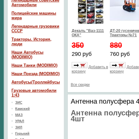
Легендарные советские
Автомобили
Полицейские машины
мира
Легендарные грузовики
СССР
Декаль "Ваз-1111
ДТ-20 гусенич
ОКА"
Тракторы №71
Тракторы. История,
350
880
люди
Наши Автобусы
290 руб
760 руб
(MODIMIO)
Наши Танки (MODIMIO)
Добавить в
Добави
корзину
корзину
Наши Поезда (MODIMIO)
Автобусы/Троллейбусы
Все скидки
Грузовые автомобили
1:43
Антенна полусфера 4
ЗИС
Камский
Антенна полусфе
МАЗ
4шт
УРАЛ
ЗИЛ
Горький