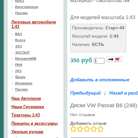
материал - смола/пластик
КрАЗ
Иностранные
Прочие
Для моделей масштаба 1:43
Легковые автомобили
1:43
Производитель:
Старт-43
ВАЗ
Масштаб модели:
1:43
Волга
Наличие:
ЕСТЬ
ЗАЗ
ЗиС/ЗиЛ
Москвич/ИЖ
руб
350
РАФ
УАЗ
Škoda
Добавить в отложенные
Иномарки
Прочие
Предыдущий
Назад в раз
|
Наш Aвтопром
Диски VW Passat B6 (248
Наши Грузовики
Нет отзывов.
Тракторы 1:43
Добавить отзыв
Прицепы и аксессуары
Умелым ручкам