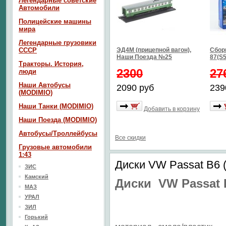
Легендарные советские
Автомобили
Полицейские машины
мира
Легендарные грузовики
СССР
ЭД4М (прицепной вагон),
Сбор
Наши Поезда №25
87(S5
Тракторы. История,
2300
27
люди
Наши Автобусы
2090 руб
239
(MODIMIO)
Наши Танки (MODIMIO)
Добавить в корзину
Наши Поезда (MODIMIO)
Автобусы/Троллейбусы
Все скидки
Грузовые автомобили
1:43
Диски VW Passat B6 (
ЗИС
Камский
Диски VW Passat 
МАЗ
УРАЛ
ЗИЛ
Горький