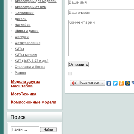
Аксессуары для моделей
Аксессуары от AVD
'Стекляшки'
Декали
Наклейки
Шины и диски
Фигурки
Фототравление
КИТы
КИТы-металл
КИТ (1:87, 1:72 и др.)
Стеллажи и боксы
Разное
Модели других
Поделиться…
масштабов
МотоТехника
Комиссионные модели
Поиск