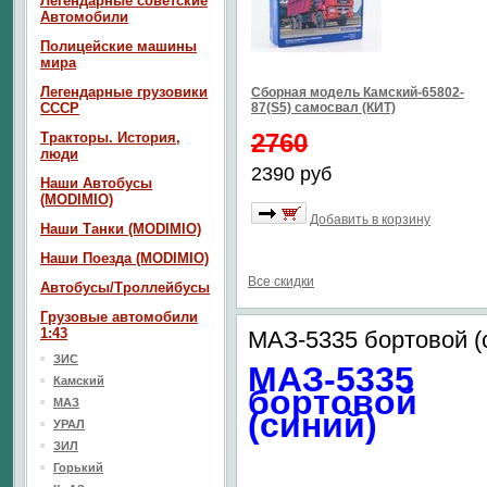
Легендарные советские
Автомобили
Полицейские машины
мира
Легендарные грузовики
Сборная модель Камский-65802-
СССР
87(S5) самосвал (КИТ)
2760
Тракторы. История,
люди
2390 руб
Наши Автобусы
(MODIMIO)
Добавить в корзину
Наши Танки (MODIMIO)
Наши Поезда (MODIMIO)
Все скидки
Автобусы/Троллейбусы
Грузовые автомобили
1:43
МАЗ-5335 бортовой (
ЗИС
МАЗ-5335
Камский
бортовой
МАЗ
(синий)
УРАЛ
ЗИЛ
Горький