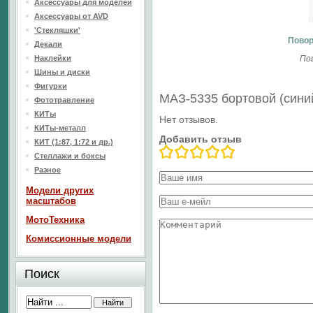
Аксессуары для моделей
Аксессуары от AVD
'Стекляшки'
Повор
Декали
Наклейки
По
Шины и диски
Фигурки
МАЗ-5335 бортовой (сини
Фототравление
КИТы
Нет отзывов.
КИТы-металл
Добавить отзыв
КИТ (1:87, 1:72 и др.)
Стеллажи и боксы
Разное
Модели других
масштабов
МотоТехника
Комиссионные модели
Поиск