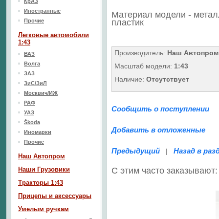
КрАЗ
Иностранные
Материал модели - метал
Прочие
пластик
Легковые автомобили
1:43
Производитель:
Наш Автопром
ВАЗ
Волга
Масштаб модели:
1:43
ЗАЗ
Наличие:
Отсутствует
ЗиС/ЗиЛ
Москвич/ИЖ
РАФ
Сообщить о поступлении
УАЗ
Škoda
Добавить в отложенные
Иномарки
Прочие
Предыдущий
Назад в раз
|
Наш Aвтопром
Наши Грузовики
С этим часто заказывают:
Тракторы 1:43
Прицепы и аксессуары
Умелым ручкам