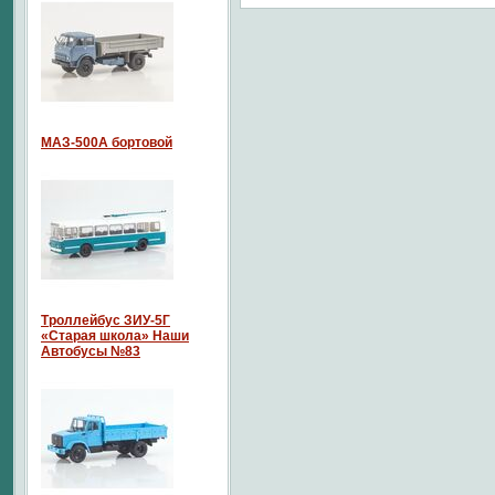
МАЗ-500А бортовой
Троллейбус ЗИУ-5Г
«Старая школа» Наши
Автобусы №83