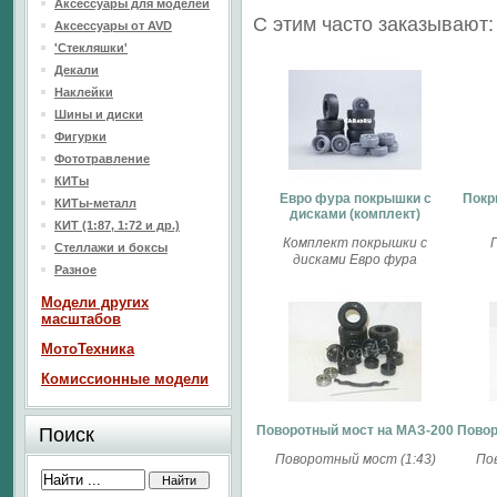
Аксессуары для моделей
С этим часто заказывают:
Аксессуары от AVD
'Стекляшки'
Декали
Наклейки
Шины и диски
Фигурки
Фототравление
КИТы
Евро фура покрышки с
Покр
КИТы-металл
дисками (комплект)
КИТ (1:87, 1:72 и др.)
Комплект покрышки с
Стеллажи и боксы
дисками Евро фура
Разное
Модели других
масштабов
МотоТехника
Комиссионные модели
Поворотный мост на МАЗ-200
Повор
Поиск
Поворотный мост (1:43)
По