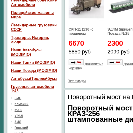
Легендарные советские
Автомобили
Полицейские машины
мира
Легендарные грузовики
СССР
СКП-11 (130) с
ЭД4М (прицепн
прицепом
Поезда №25
Тракторы. История,
6670
2300
люди
Наши Автобусы
5850 руб
2090 руб
(MODIMIO)
Наши Танки (MODIMIO)
Добавить в
Добав
корзину
Наши Поезда (MODIMIO)
Автобусы/Троллейбусы
Все скидки
Грузовые автомобили
1:43
Поворотный мост на
ЗИС
Камский
Поворотный мост
МАЗ
КРАЗ-256
УРАЛ
штампованные ди
ЗИЛ
Горький