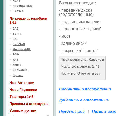
КрАЗ
В комплект входят:
Иностранные
- передние диски
Прочие
(подготовленные)
Легковые автомобили
- подшипники качения
1:43
- поворотные "кулаки"
ВАЗ
Волга
- мост
ЗАЗ
- задние диски
ЗиС/ЗиЛ
Москвич/ИЖ
- покрышки "шашка"
РАФ
Производитель:
Харьков
УАЗ
Škoda
Масштаб модели:
1:43
Иномарки
Наличие:
Отсутствует
Прочие
Наш Aвтопром
Сообщить о поступлении
Наши Грузовики
Тракторы 1:43
Добавить в отложенные
Прицепы и аксессуары
Умелым ручкам
Предыдущий
Назад в раз
|