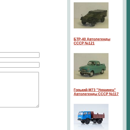
БТР-40 Автолегенды
СССР №121
Горький-М73 "Украинец"
Автолегенды СССР №117