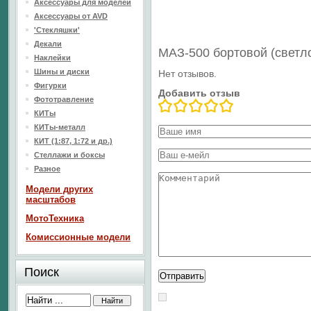
Аксессуары для моделей
Аксессуары от AVD
'Стекляшки'
Декали
МАЗ-500 бортовой (светл
Наклейки
Шины и диски
Нет отзывов.
Фигурки
Добавить отзыв
Фототравление
КИТы
КИТы-металл
КИТ (1:87, 1:72 и др.)
Стеллажи и боксы
Разное
Модели других
масштабов
МотоТехника
Комиссионные модели
Поиск