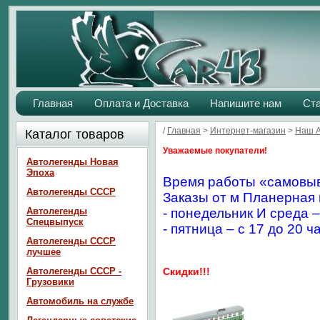
Главная
Оплата и Доставка
Напишите нам
Ст
/
Главная
>
Интернет-магазин
>
Наш 
Каталог товаров
Уважаемые покупатели!
Автолегенды Новая
Эпоха
Время работы «самовыв
Автолегенды СССР
Заказы от м Планерная 
Автолегенды
- понедельник И среда –
Спецвыпуск
- пятница – с 17 до 20 ч
Автолегенды СССР
лучшее
Автолегенды СССР -
Скидки!!!
Грузовики
Автомобиль на службе