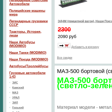
Легендарные советские
Автомобили
Полицейские машины
мира
Легендарные грузовики
ЭД4М (прицепной вагон), Наши Пое
СССР
2300
Тракторы. История,
люди
2090 руб
Наши Автобусы
(MODIMIO)
Добавить в корзину
Наши Танки (MODIMIO)
Все скидки
Наши Поезда (MODIMIO)
Автобусы/Троллейбусы
МАЗ-500 бортовой (с
Грузовые автомобили
1:43
МАЗ-500 бор
ЗИС
(светло-зеле
Камский
МАЗ
УРАЛ
ЗИЛ
Материал модели - метал
Горький