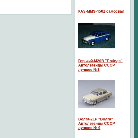
КАЗ-ММЗ-4502 самосвал
Горький-М20В "Победа"
Автолегенды СССР
лучшее №1
Волга-21P "Волга"
Автолегенды СССР
лучшее № 9