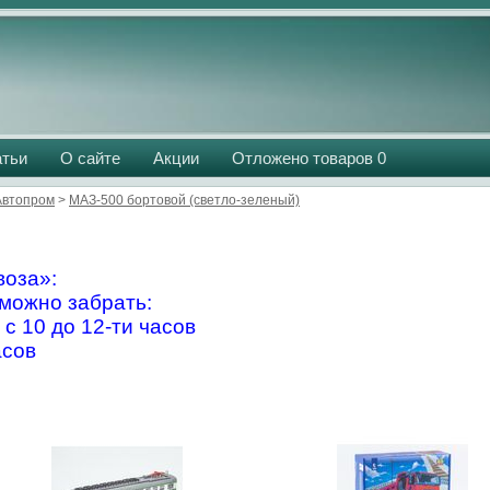
атьи
О сайте
Акции
Отложено товаров
0
Aвтопром
>
МАЗ-500 бортовой (светло-зеленый)
оза»:
можно забрать:
 с 10 до 12-ти часов
асов