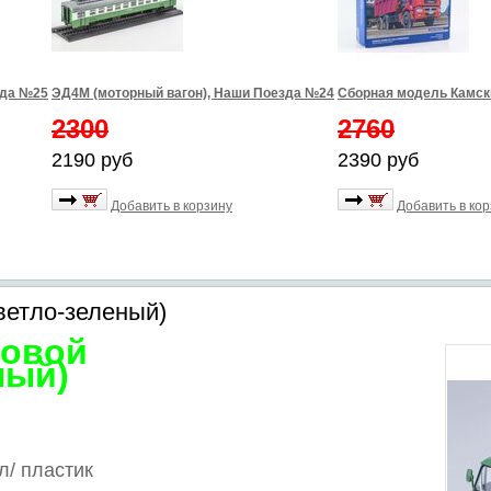
зда №25
ЭД4М (моторный вагон), Наши Поезда №24
Сборная модель Камски
2300
2760
2190 руб
2390 руб
Добавить в корзину
Добавить в ко
ветло-зеленый)
товой
ный)
л/
пластик