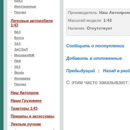
КрАЗ
Иностранные
Производитель:
Наш Автопром
Прочие
Масштаб модели:
1:43
Легковые автомобили
1:43
Наличие:
Отсутствует
ВАЗ
Волга
ЗАЗ
Сообщить о поступлении
ЗиС/ЗиЛ
Москвич/ИЖ
Добавить в отложенные
РАФ
УАЗ
Предыдущий
Назад в раз
|
Škoda
Иномарки
С этим часто заказывают:
Прочие
Наш Aвтопром
Наши Грузовики
Тракторы 1:43
Прицепы и аксессуары
Умелым ручкам