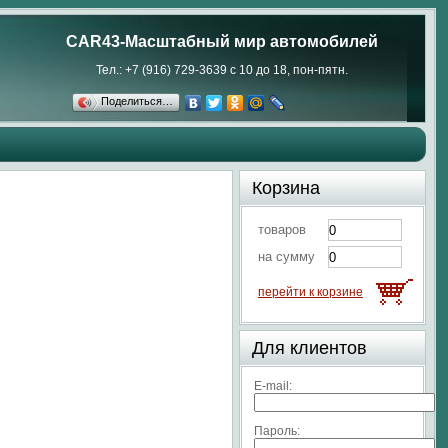
CAR43-Масштабный мир автомобилей
Тел.: +7 (916) 729-3639 с 10 до 18, пон-пятн.
Поделиться…
Корзина
товаров
на сумму
перейти к корзине
Для клиентов
E-mail:
Пароль: