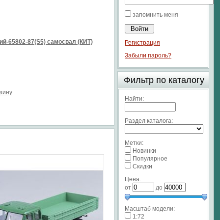
запомнить меня
й-65802-87(S5) самосвал (КИТ)
Регистрация
Забыли пароль?
Фильтр по каталогу
рзину
Найти:
Раздел каталога:
Метки:
Новинки
Популярное
Скидки
Цена:
от
до
Масштаб модели:
1:72