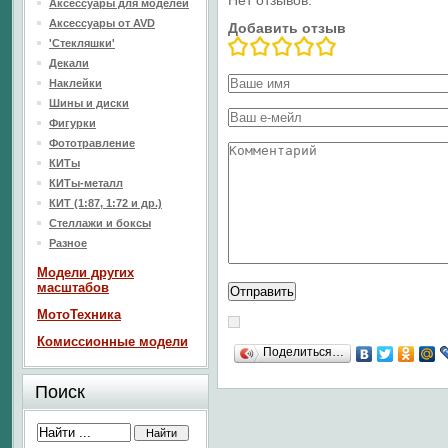
Нет отзывов.
Аксессуары для моделей
Аксессуары от AVD
Добавить отзыв
'Стекляшки'
Декали
Наклейки
Шины и диски
Фигурки
Фототравление
КИТы
КИТы-металл
КИТ (1:87, 1:72 и др.)
Стеллажи и боксы
Разное
Модели других
масштабов
МотоТехника
Комиссионные модели
Поделиться…
Поиск