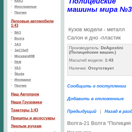
Полицейские
КрАЗ
Иностранные
машины мира №3
Прочие
Легковые автомобили
1:43
Кузов модели - металл
ВАЗ
Салон
и дно
-пластик
Волга
ЗАЗ
Производитель:
DeAgostini
ЗиС/ЗиЛ
(Полицейские машин.)
Москвич/ИЖ
Масштаб модели:
1:43
РАФ
Наличие:
Отсутствует
УАЗ
Škoda
Иномарки
Сообщить о поступлении
Прочие
Наш Aвтопром
Добавить в отложенные
Наши Грузовики
Тракторы 1:43
Предыдущий
Назад в раз
|
Прицепы и аксессуары
Волга-21 Волга "Полиция
Умелым ручкам