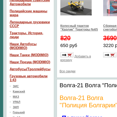
Легендарные советские
Автомобили
Полицейские машины
мира
Легендарные грузовики
СССР
Колесный трактор
Сборная
"Карлик" Тракторы №65
снегобо
Тракторы. История,
820
3690
люди
Наши Автобусы
650 руб
3220 
(MODIMIO)
Наши Танки (MODIMIO)
Добавить в
корзину
Наши Поезда (MODIMIO)
Автобусы/Троллейбусы
Все скидки
Грузовые автомобили
1:43
Волга-21 Волга "Пол
ЗИС
Камский
Волга-21 Волга
МАЗ
УРАЛ
"Полиция Болгарии
ЗИЛ
Горький