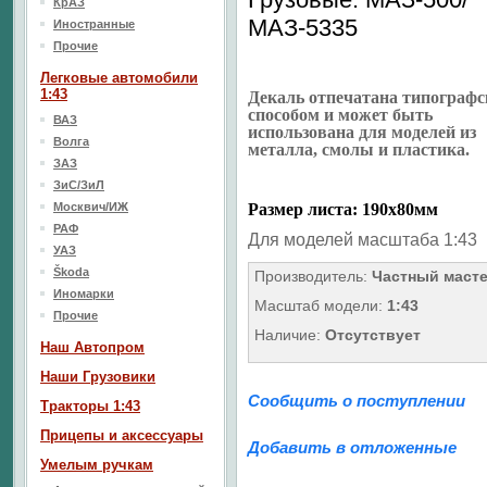
КрАЗ
МАЗ-5335
Иностранные
Прочие
Легковые автомобили
1:43
Декаль отпечатана типограф
способом и может быть
ВАЗ
использована для моделей из
Волга
металла, смолы и пластика.
ЗАЗ
ЗиС/ЗиЛ
Москвич/ИЖ
Размер листа: 190х80мм
РАФ
Для моделей масштаба 1:43
УАЗ
Škoda
Производитель:
Частный маст
Иномарки
Масштаб модели:
1:43
Прочие
Наличие:
Отсутствует
Наш Aвтопром
Наши Грузовики
Сообщить о поступлении
Тракторы 1:43
Прицепы и аксессуары
Добавить в отложенные
Умелым ручкам