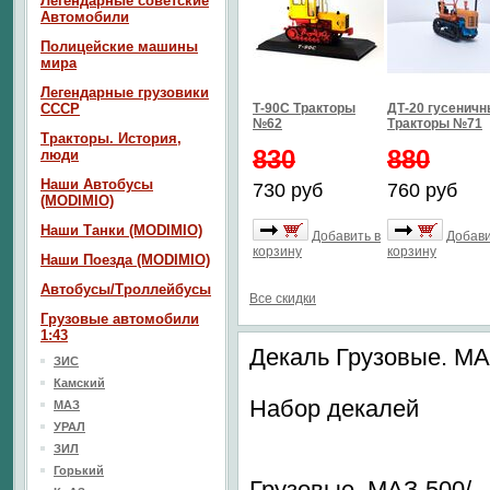
Легендарные советские
Автомобили
Полицейские машины
мира
Легендарные грузовики
СССР
Т-90С Тракторы
ДТ-20 гусенич
№62
Тракторы №71
Тракторы. История,
830
880
люди
Наши Автобусы
730 руб
760 руб
(MODIMIO)
Наши Танки (MODIMIO)
Добавить в
Добави
корзину
корзину
Наши Поезда (MODIMIO)
Автобусы/Троллейбусы
Все скидки
Грузовые автомобили
1:43
Декаль Грузовые. М
ЗИС
Камский
Набор декалей
МАЗ
УРАЛ
ЗИЛ
Горький
Грузовые. МАЗ-500/