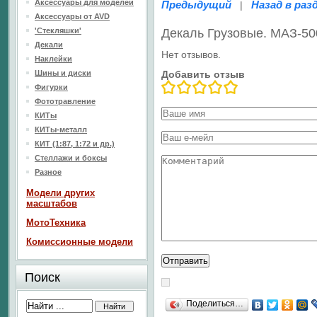
Аксессуары для моделей
Предыдущий
Назад в раз
|
Аксессуары от AVD
'Стекляшки'
Декаль Грузовые. МАЗ-5
Декали
Нет отзывов.
Наклейки
Шины и диски
Добавить отзыв
Фигурки
Фототравление
КИТы
КИТы-металл
КИТ (1:87, 1:72 и др.)
Стеллажи и боксы
Разное
Модели других
масштабов
МотоТехника
Комиссионные модели
Поиск
Поделиться…