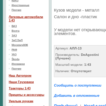
КрАЗ
Иностранные
Кузов модели - металл
Прочие
Салон
и дно
-пластик
Легковые автомобили
1:43
ВАЗ
У модели нет открывающ
Волга
элементов.
ЗАЗ
ЗиС/ЗиЛ
Москвич/ИЖ
Артикул:
АЛЛ-13
РАФ
Производитель:
DeAgostini
УАЗ
(Лучшее)
Škoda
Иномарки
Масштаб модели:
1:43
Прочие
Наличие:
Отсутствует
Наш Aвтопром
Наши Грузовики
Сообщить о поступлении
Тракторы 1:43
Прицепы и аксессуары
Добавить в отложенные
Умелым ручкам
Предыдущий
Назад в раз
|