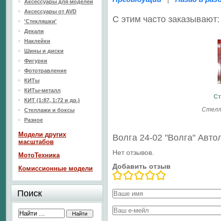
Аксессуары для моделей
Аксессуары от AVD
С этим часто заказывают:
'Стекляшки'
Декали
Наклейки
Шины и диски
Фигурки
Фототравление
КИТы
КИТы-металл
Ст
КИТ (1:87, 1:72 и др.)
Стелл
Стеллажи и боксы
Разное
Модели других
Волга 24-02 "Волга" Ав
масштабов
Нет отзывов.
МотоТехника
Добавить отзыв
Комиссионные модели
Поиск