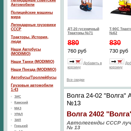
Легендарные советские
Автомобили
Полицейские машины
мира
Легендарные грузовики
СССР
ДТ-20 гусеничный
Т-90С Тракт
Тракторы №71
№62
Тракторы. История,
880
830
люди
Наши Автобусы
760 руб
730 руб
(MODIMIO)
Наши Танки (MODIMIO)
Добавить в
Доб
корзину
корзину
Наши Поезда (MODIMIO)
Автобусы/Троллейбусы
Все скидки
Грузовые автомобили
1:43
Волга 24-02 "Волга"
ЗИС
№13
Камский
МАЗ
Волга 2402 "Волга
УРАЛ
ЗИЛ
Автолегенды СССР лу
Горький
№ 13