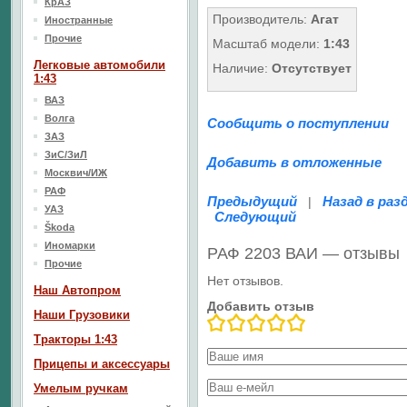
КрАЗ
Производитель:
Агат
Иностранные
Прочие
Масштаб модели:
1:43
Легковые автомобили
Наличие:
Отсутствует
1:43
ВАЗ
Волга
Сообщить о поступлении
ЗАЗ
ЗиС/ЗиЛ
Добавить в отложенные
Москвич/ИЖ
РАФ
Предыдущий
Назад в раз
|
УАЗ
Следующий
Škoda
Иномарки
РАФ 2203 ВАИ — отзывы
Прочие
Нет отзывов.
Наш Aвтопром
Добавить отзыв
Наши Грузовики
Тракторы 1:43
Прицепы и аксессуары
Умелым ручкам