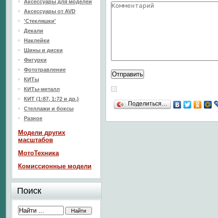
Аксессуары для моделей
Аксессуары от AVD
'Стекляшки'
Декали
Наклейки
Шины и диски
Фигурки
Фототравление
КИТы
КИТы-металл
КИТ (1:87, 1:72 и др.)
Поделиться…
Стеллажи и боксы
Разное
Модели других
масштабов
МотоТехника
Комиссионные модели
Поиск