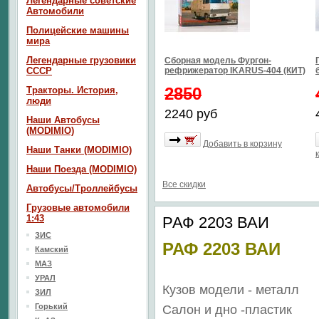
Легендарные советские
Автомобили
Полицейские машины
мира
Легендарные грузовики
Сборная модель Фургон-
СССР
рефрижератор IKARUS-404 (КИТ)
2850
Тракторы. История,
люди
2240 руб
Наши Автобусы
(MODIMIO)
Добавить в корзину
Наши Танки (MODIMIO)
Наши Поезда (MODIMIO)
Все скидки
Автобусы/Троллейбусы
Грузовые автомобили
1:43
РАФ 2203 ВАИ
ЗИС
РАФ 2203 ВАИ
Камский
МАЗ
УРАЛ
Кузов модели - металл
ЗИЛ
Горький
Салон
и дно
-пластик