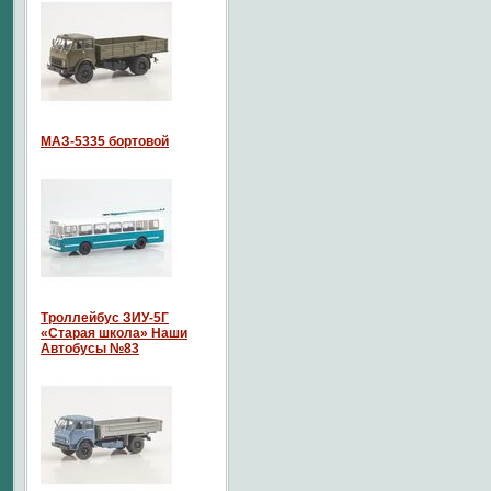
МАЗ-5335 бортовой
Троллейбус ЗИУ-5Г
«Старая школа» Наши
Автобусы №83