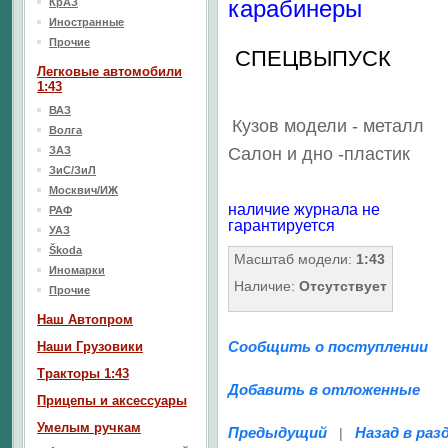
карабинеры
КрАЗ
Иностранные
Прочие
СПЕЦВЫПУСК
Легковые автомобили
1:43
ВАЗ
Кузов модели - металл
Волга
ЗАЗ
Салон
и дно
-пластик
ЗиС/ЗиЛ
Москвич/ИЖ
наличие журнала не
РАФ
гарантируется
УАЗ
Škoda
Масштаб модели:
1:43
Иномарки
Наличие:
Отсутствует
Прочие
Наш Aвтопром
Сообщить о поступлении
Наши Грузовики
Тракторы 1:43
Добавить в отложенные
Прицепы и аксессуары
Умелым ручкам
Предыдущий
Назад в раз
|