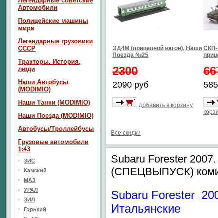
Легендарные советские
Автомобили
Полицейские машины
мира
Легендарные грузовики
СССР
ЭД4М (прицепной вагон), Наши
СКП-1
Поезда №25
приц
Тракторы. История,
2300
66
люди
Наши Автобусы
2090 руб
585
(MODIMIO)
Наши Танки (MODIMIO)
Добавить в корзину
корз
Наши Поезда (MODIMIO)
Автобусы/Троллейбусы
Все скидки
Грузовые автомобили
1:43
Subaru Forester 2007
ЗИС
(СПЕЦВЫПУСК) ком
Камский
МАЗ
УРАЛ
Subaru Forester 20
ЗИЛ
Итальянские
Горький