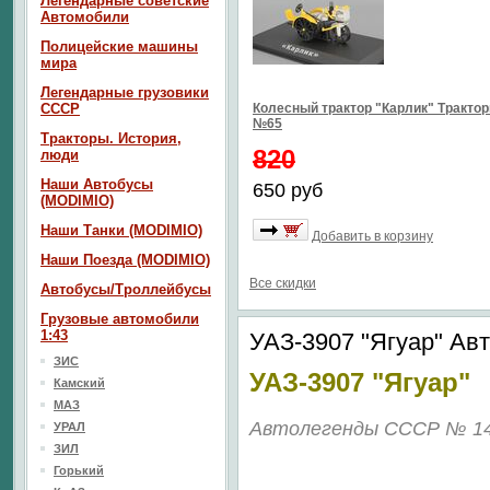
Легендарные советские
Автомобили
Полицейские машины
мира
Легендарные грузовики
СССР
Колесный трактор "Карлик" Тракто
№65
Тракторы. История,
820
люди
Наши Автобусы
650 руб
(MODIMIO)
Наши Танки (MODIMIO)
Добавить в корзину
Наши Поезда (MODIMIO)
Все скидки
Автобусы/Троллейбусы
Грузовые автомобили
1:43
УАЗ-3907 "Ягуар" А
ЗИС
УАЗ-3907 "Ягуар"
Камский
МАЗ
Автолегенды СССР № 1
УРАЛ
ЗИЛ
Горький