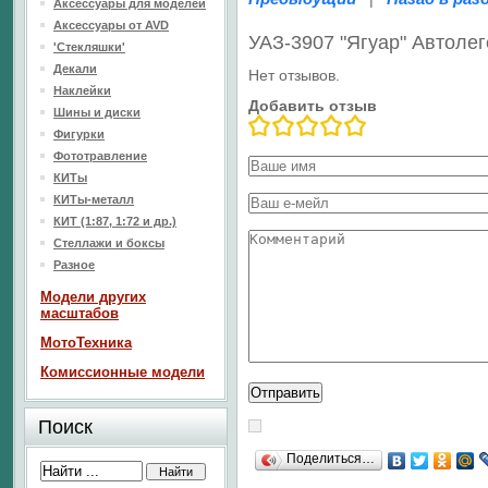
Аксессуары для моделей
Аксессуары от AVD
УАЗ-3907 "Ягуар" Автол
'Стекляшки'
Декали
Нет отзывов.
Наклейки
Добавить отзыв
Шины и диски
Фигурки
Фототравление
КИТы
КИТы-металл
КИТ (1:87, 1:72 и др.)
Стеллажи и боксы
Разное
Модели других
масштабов
МотоТехника
Комиссионные модели
Поиск
Поделиться…