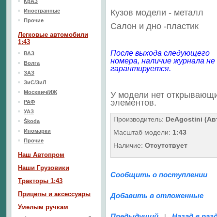
КрАЗ
Иностранные
Кузов модели - металл
Прочие
Салон
и дно
-пластик
Легковые автомобили
1:43
После выхода следующего
ВАЗ
номера, наличие журнала не
Волга
гарантируется.
ЗАЗ
ЗиС/ЗиЛ
Москвич/ИЖ
У модели нет открывающ
элементов.
РАФ
УАЗ
Производитель:
DeAgostini (А
Škoda
Иномарки
Масштаб модели:
1:43
Прочие
Наличие:
Отсутствует
Наш Aвтопром
Наши Грузовики
Сообщить о поступлении
Тракторы 1:43
Прицепы и аксессуары
Добавить в отложенные
Умелым ручкам
Предыдущий
Назад в раз
|