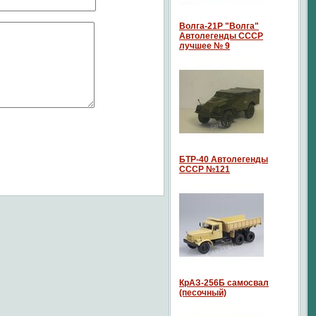
Волга-21P "Волга"
Автолегенды СССР
лучшее № 9
БТР-40 Автолегенды
СССР №121
КрАЗ-256Б самосвал
(песочный)