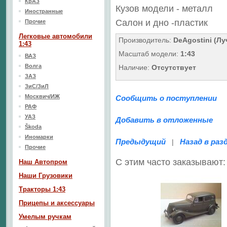
КрАЗ
Кузов модели - металл
Иностранные
Салон
и дно
-пластик
Прочие
Легковые автомобили
Производитель:
DeAgostini (Л
1:43
Масштаб модели:
1:43
ВАЗ
Волга
Наличие:
Отсутствует
ЗАЗ
ЗиС/ЗиЛ
Москвич/ИЖ
Сообщить о поступлении
РАФ
УАЗ
Добавить в отложенные
Škoda
Иномарки
Предыдущий
Назад в раз
|
Прочие
С этим часто заказывают:
Наш Aвтопром
Наши Грузовики
Тракторы 1:43
Прицепы и аксессуары
Умелым ручкам