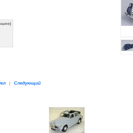
учшее)
дел
Следующий
|