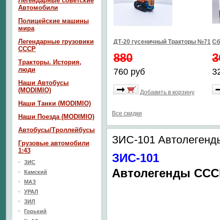
Легендарные советские
Автомобили
Полицейские машины
мира
Легендарные грузовики
ДТ-20 гусеничный Тракторы №71
Сб
СССР
880
3
Тракторы. История,
люди
760 руб
3
Наши Автобусы
(MODIMIO)
Добавить в корзину
Наши Танки (MODIMIO)
Все скидки
Наши Поезда (MODIMIO)
Автобусы/Троллейбусы
ЗИС-101 Автолеген
Грузовые автомобили
1:43
ЗИС-101
ЗИС
Автолегенды ССС
Камский
МАЗ
УРАЛ
ЗИЛ
Горький