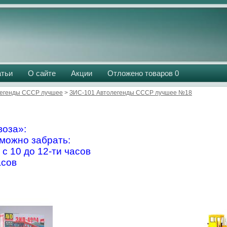
атьи
О сайте
Акции
Отложено товаров
0
егенды СССР лучшее
>
ЗИС-101 Автолегенды СССР лучшее №18
оза»:
можно забрать:
 с 10 до 12-ти часов
асов