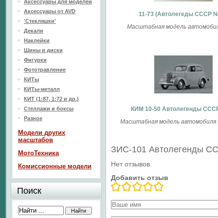
Аксессуары для моделей
Аксессуары от AVD
11-73 (Aвтолегеды CCCP 
'Стекляшки'
Масштабная модель автомобиля
Декали
Наклейки
Шины и диски
Фигурки
Фототравление
КИТы
КИТы-металл
КИТ (1:87, 1:72 и др.)
Стеллажи и боксы
КИМ 10-50 Автолегенды ССС
Разное
Масштабная модель автомобиля К
Модели других
масштабов
ЗИС-101 Автолегенды С
МотоТехника
Нет отзывов.
Комиссионные модели
Добавить отзыв
Поиск