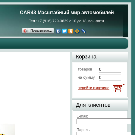
CAR43-Масштабный мир автомобилей
Тел.: +7 (916) 729-3639 с 10 до 18, пон-пятн.
Поделиться…
Корзина
товаров
на сумму
перейти к корзине
Для клиентов
E-mail:
Пароль: