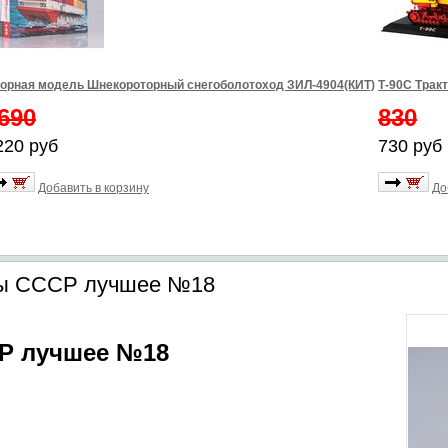
орная модель Шнекороторный снегоболотоход ЗИЛ-4904(КИТ)
Т-90С Трак
690
830
220 руб
730 руб
Добавить в корзину
До
ды СССР лучшее №18
Р лучшее №18