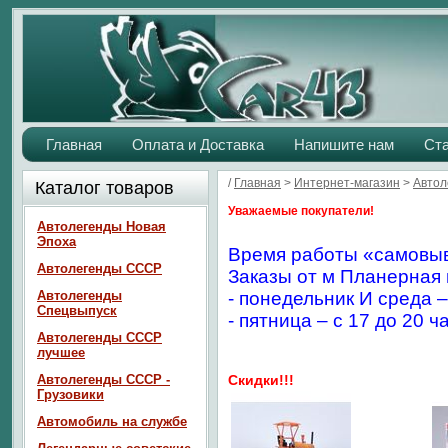
Главная
Оплата и Доставка
Напишите нам
Ст
/
Главная
>
Интернет-магазин
>
Автол
Каталог товаров
Уважаемые покупатели!
Автолегенды Новая
Эпоха
Время работы «самовыв
Автолегенды СССР
Заказы от м Планерная 
Автолегенды
- понедельник И среда –
Спецвыпуск
- пятница – с 17 до 20 ч
Автолегенды СССР
лучшее
Автолегенды СССР -
Скидки!!!
Грузовики
Автомобиль на службе