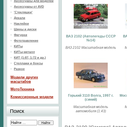
Аксессуары для моделей
Аксессуары от AVD
'Стекляшки'
Декали
Наклейки
Шины и диски
Фигурки
ВАЗ 2102 (Aвтолегеды CCCP
ВА
№14)
Фототравление
КИТы
ВАЗ 2102 Масштабная модель
М
КИТы-металл
КИТ (1:87, 1:72 и др.)
Стеллажи и боксы
Разное
Модели других
масштабов
МотоТехника
Горький 3110 Волга, 1997 г.
Мос
Комиссионные модели
(синий)
Масштабная модель
М
Поиск
автомобиля (1:43)