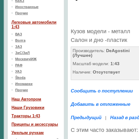
КрАЗ
Иностранные
Прочие
Легковые автомобили
1:43
Кузов модели - металл
ВАЗ
Салон
и дно
-пластик
Волга
ЗАЗ
Производитель:
DeAgostini
ЗиС/ЗиЛ
(Лучшее)
Москвич/ИЖ
Масштаб модели:
1:43
РАФ
УАЗ
Наличие:
Отсутствует
Škoda
Иномарки
Прочие
Сообщить о поступлении
Наш Aвтопром
Добавить в отложенные
Наши Грузовики
Тракторы 1:43
Предыдущий
Назад в раз
|
Прицепы и аксессуары
С этим часто заказывают:
Умелым ручкам