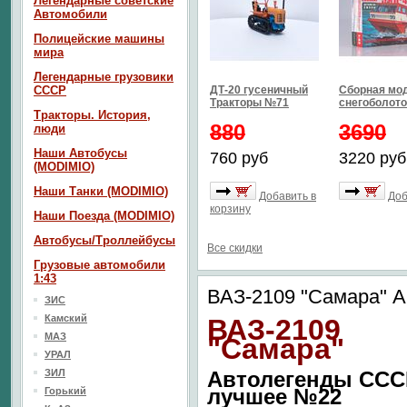
Легендарные советские
Автомобили
Полицейские машины
мира
Легендарные грузовики
СССР
ДТ-20 гусеничный
Сборная мо
Тракторы №71
снегоболото
Тракторы. История,
880
3690
люди
Наши Автобусы
760 руб
3220 руб
(MODIMIO)
Наши Танки (MODIMIO)
Добавить в
Доб
корзину
Наши Поезда (MODIMIO)
Автобусы/Троллейбусы
Все скидки
Грузовые автомобили
1:43
ВАЗ-2109 "Самара" 
ЗИС
Камский
ВАЗ-2109
МАЗ
"Самара"
УРАЛ
ЗИЛ
Автолегенды ССС
лучшее №22
Горький