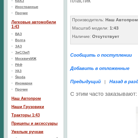
пластик
КрАЗ
Иностранные
Прочие
Производитель:
Наш Автопром
Легковые автомобили
1:43
Масштаб модели:
1:43
ВАЗ
Наличие:
Отсутствует
Волга
ЗАЗ
ЗиС/ЗиЛ
Сообщить о поступлении
Москвич/ИЖ
РАФ
Добавить в отложенные
УАЗ
Škoda
Предыдущий
Назад в раз
|
Иномарки
Прочие
С этим часто заказывают:
Наш Aвтопром
Наши Грузовики
Тракторы 1:43
Прицепы и аксессуары
Умелым ручкам