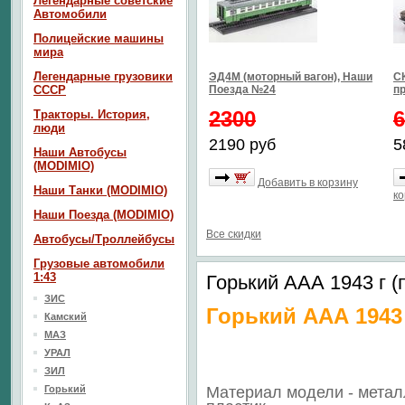
Легендарные советские
Автомобили
Полицейские машины
мира
Легендарные грузовики
ЭД4М (моторный вагон), Наши
СК
СССР
Поезда №24
п
2300
6
Тракторы. История,
люди
2190 руб
5
Наши Автобусы
(MODIMIO)
Добавить в корзину
Наши Танки (MODIMIO)
ко
Наши Поезда (MODIMIO)
Все скидки
Автобусы/Троллейбусы
Грузовые автомобили
1:43
Горький ААА 1943 г (
ЗИС
Горький ААА 1943
Камский
МАЗ
УРАЛ
ЗИЛ
Горький
Материал модели - метал