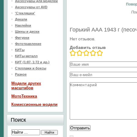
Аксессуары для моделей
Повор
Аксессуары от AVD
По
'Стекляшки'
Декали
Наклейки
Горький ААА 1943 г (пес
Шины и диски
Фигурки
Нет отзывов.
Фототравление
Добавить отзыв
КИТы
КИТы-металл
КИТ (1:87, 1:72 и др.)
Стеллажи и боксы
Разное
Модели других
масштабов
МотоТехника
Комиссионные модели
Поиск