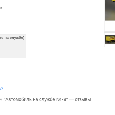
к
то.на службе)
й
СЧ "Автомобиль на службе №79" — отзывы