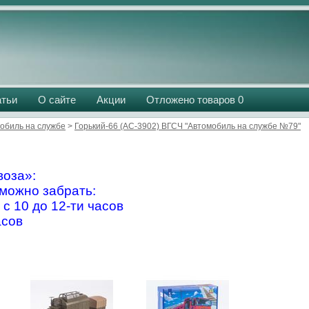
атьи
О сайте
Акции
Отложено товаров
0
обиль на службе
>
Горький-66 (АС-3902) ВГСЧ "Автомобиль на службе №79"
оза»:
можно забрать:
 с 10 до 12-ти часов
асов