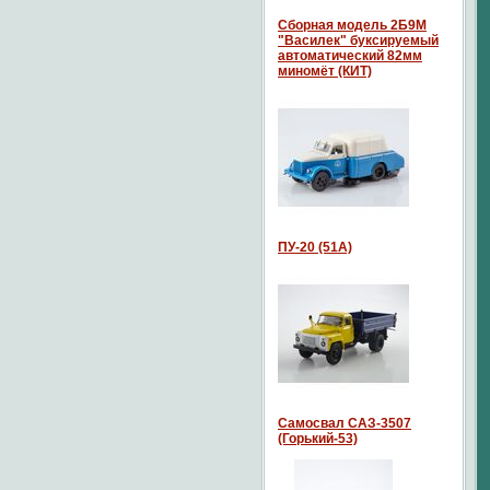
Сборная модель 2Б9М
"Василек" буксируемый
автоматический 82мм
миномёт (КИТ)
ПУ-20 (51А)
Самосвал САЗ-3507
(Горький-53)