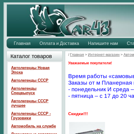
Главная
Оплата и Доставка
Напишите нам
Ст
/
Главная
>
Интернет-магазин
>
Автом
Каталог товаров
Уважаемые покупатели!
Автолегенды Новая
Эпоха
Время работы «самовыв
Автолегенды СССР
Заказы от м Планерная 
Автолегенды
- понедельник И среда –
Спецвыпуск
- пятница – с 17 до 20 ч
Автолегенды СССР
лучшее
Автолегенды СССР -
Скидки!!!
Грузовики
Автомобиль на службе