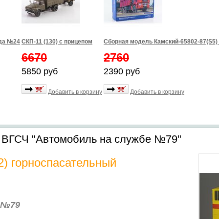
зда №24
СКП-11 (130) с прицепом
Сборная модель Камский-65802-87(S5)
6670
2760
5850 руб
2390 руб
Добавить в корзину
Добавить в корзину
) ВГСЧ "Автомобиль на службе №79"
02) горноспасательный
 №79