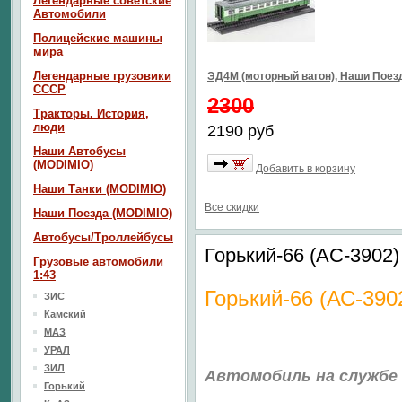
Легендарные советские
Автомобили
Полицейские машины
мира
Легендарные грузовики
ЭД4М (моторный вагон), Наши Пое
СССР
2300
Тракторы. История,
люди
2190 руб
Наши Автобусы
(MODIMIO)
Добавить в корзину
Наши Танки (MODIMIO)
Все скидки
Наши Поезда (MODIMIO)
Автобусы/Троллейбусы
Горький-66 (АС-3902
Грузовые автомобили
1:43
Горький-66 (АС-39
ЗИС
Камский
МАЗ
УРАЛ
ЗИЛ
Автомобиль на службе
Горький