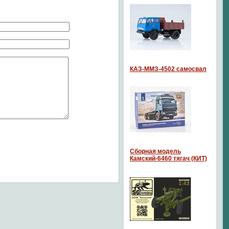
КАЗ-ММЗ-4502 самосвал
Сборная модель
Камский-6460 тягач (КИТ)