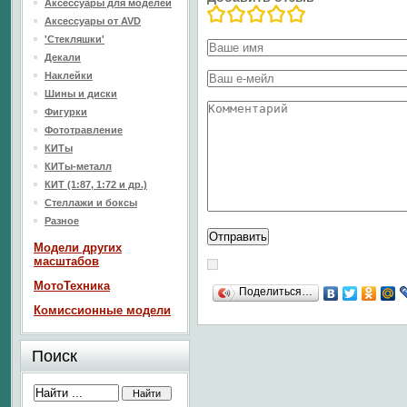
Аксессуары для моделей
Аксессуары от AVD
'Стекляшки'
Декали
Наклейки
Шины и диски
Фигурки
Фототравление
КИТы
КИТы-металл
КИТ (1:87, 1:72 и др.)
Стеллажи и боксы
Разное
Модели других
масштабов
МотоТехника
Поделиться…
Комиссионные модели
Поиск