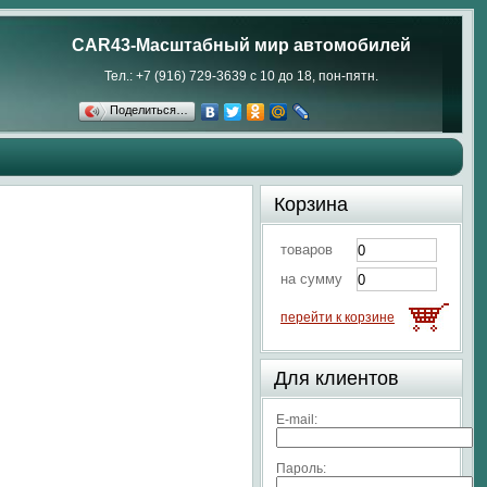
CAR43-Масштабный мир автомобилей
Тел.: +7 (916) 729-3639 с 10 до 18, пон-пятн.
Поделиться…
Корзина
товаров
на сумму
перейти к корзине
Для клиентов
E-mail:
Пароль: