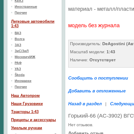
КрАЗ
Иностранные
материал - металл/
пласти
Прочие
Легковые автомобили
модель без журнала
1:43
ВАЗ
Волга
Производитель:
DeAgostini (Ав
ЗАЗ
ЗиС/ЗиЛ
Масштаб модели:
1:43
Москвич/ИЖ
Наличие:
Отсутствует
РАФ
УАЗ
Škoda
Сообщить о поступлении
Иномарки
Прочие
Добавить в отложенные
Наш Aвтопром
Назад в раздел
Следующи
Наши Грузовики
|
Тракторы 1:43
Горький-66 (АС-3902) ВГ
Прицепы и аксессуары
Нет отзывов.
Умелым ручкам
Добавить отзыв